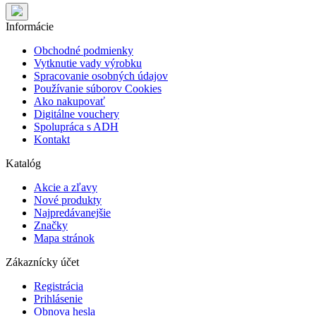
Informácie
Obchodné podmienky
Vytknutie vady výrobku
Spracovanie osobných údajov
Používanie súborov Cookies
Ako nakupovať
Digitálne vouchery
Spolupráca s ADH
Kontakt
Katalóg
Akcie a zľavy
Nové produkty
Najpredávanejšie
Značky
Mapa stránok
Zákaznícky účet
Registrácia
Prihlásenie
Obnova hesla