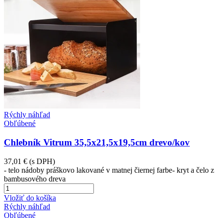
Rýchly náhľad
Obľúbené
Chlebník Vitrum 35,5x21,5x19,5cm drevo/kov
37,01 €
(s DPH)
- telo nádoby práškovo lakované v matnej čiernej farbe- kryt a čelo z
bambusového dreva
Vložiť do košíka
Rýchly náhľad
Obľúbené