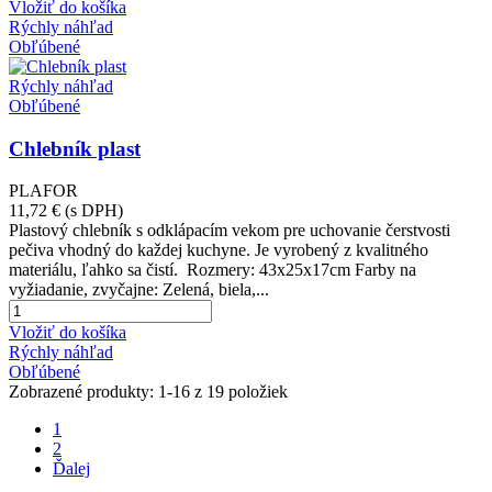
Vložiť do košíka
Rýchly náhľad
Obľúbené
Rýchly náhľad
Obľúbené
Chlebník plast
PLAFOR
11,72 €
(s DPH)
Plastový chlebník s odklápacím vekom pre uchovanie čerstvosti
pečiva vhodný do každej kuchyne. Je vyrobený z kvalitného
materiálu, ľahko sa čistí. Rozmery: 43x25x17cm Farby na
vyžiadanie, zvyčajne: Zelená, biela,...
Vložiť do košíka
Rýchly náhľad
Obľúbené
Zobrazené produkty: 1-16 z 19 položiek
1
2
Ďalej