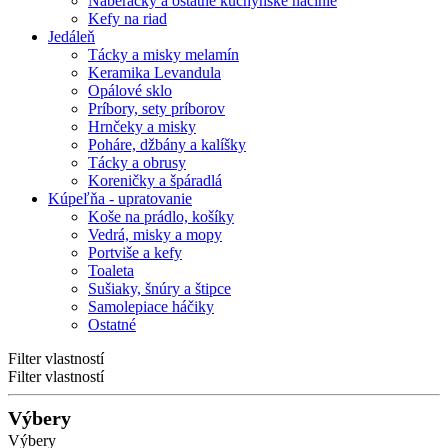
Naberačky a ostatné kuchynské náčinie
Kefy na riad
Jedáleň
Tácky a misky melamín
Keramika Levandula
Opálové sklo
Príbory, sety príborov
Hrnčeky a misky
Poháre, džbány a kalíšky
Tácky a obrusy
Koreničky a špáradlá
Kúpeľňa - upratovanie
Koše na prádlo, košíky
Vedrá, misky a mopy
Portviše a kefy
Toaleta
Sušiaky, šnúry a štipce
Samolepiace háčiky
Ostatné
Filter vlastností
Filter vlastností
Výbery
Výbery