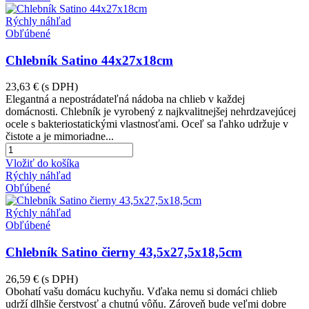
Rýchly náhľad
Obľúbené
Chlebník Satino 44x27x18cm
23,63 €
(s DPH)
Elegantná a nepostrádateľná nádoba na chlieb v každej
domácnosti. Chlebník je vyrobený z najkvalitnejšej nehrdzavejúcej
ocele s bakteriostatickými vlastnosťami. Oceľ sa ľahko udržuje v
čistote a je mimoriadne...
Vložiť do košíka
Rýchly náhľad
Obľúbené
Rýchly náhľad
Obľúbené
Chlebník Satino čierny 43,5x27,5x18,5cm
26,59 €
(s DPH)
Obohatí vašu domácu kuchyňu. Vďaka nemu si domáci chlieb
udrží dlhšie čerstvosť a chutnú vôňu. Zároveň bude veľmi dobre