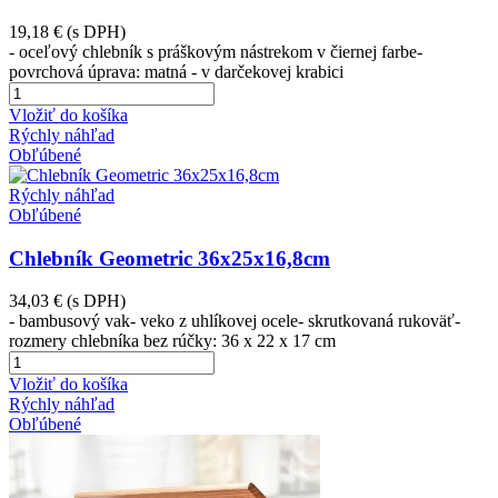
19,18 €
(s DPH)
- oceľový chlebník s práškovým nástrekom v čiernej farbe-
povrchová úprava: matná - v darčekovej krabici
Vložiť do košíka
Rýchly náhľad
Obľúbené
Rýchly náhľad
Obľúbené
Chlebník Geometric 36x25x16,8cm
34,03 €
(s DPH)
- bambusový vak- veko z uhlíkovej ocele- skrutkovaná rukoväť-
rozmery chlebníka bez rúčky: 36 x 22 x 17 cm
Vložiť do košíka
Rýchly náhľad
Obľúbené