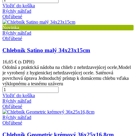
Vložiť do košíka
Rýchly náhľad
Obľúbené
Novinka
Rýchly náhľad
Obľúbené
Chlebník Satino malý 34x23x15cm
16,65 €
(s DPH)
Odolná a praktická nádoba na chlieb z nehrdzavejúcej ocele,Model
je vyrobený z hygienickej nehrdzavejúcej ocele. Saténová
povrchová úprava Jednoduchý prístup k domácemu chlebu vďaka
výklopnému a tesnému uzáveru
Vložiť do košíka
Rýchly náhľad
Obľúbené
Rýchly náhľad
Obľúbené
Chlebník Geometric krémový 36x25x16,8cm