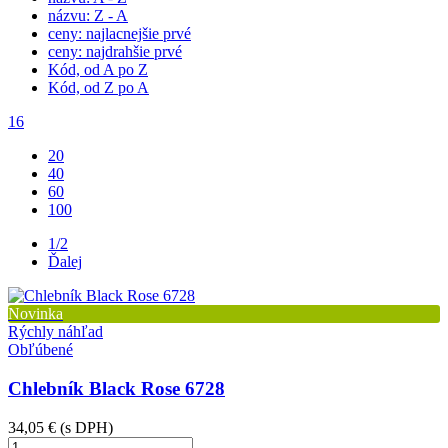
názvu: Z - A
ceny: najlacnejšie prvé
ceny: najdrahšie prvé
Kód, od A po Z
Kód, od Z po A
16
20
40
60
100
1/2
Ďalej
Novinka
Rýchly náhľad
Obľúbené
Chlebník Black Rose 6728
34,05 €
(s DPH)