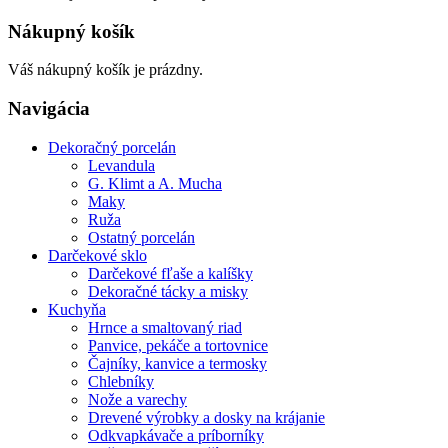
Nákupný košík
Váš nákupný košík je prázdny.
Navigácia
Dekoračný porcelán
Levandula
G. Klimt a A. Mucha
Maky
Ruža
Ostatný porcelán
Darčekové sklo
Darčekové fľaše a kalíšky
Dekoračné tácky a misky
Kuchyňa
Hrnce a smaltovaný riad
Panvice, pekáče a tortovnice
Čajníky, kanvice a termosky
Chlebníky
Nože a varechy
Drevené výrobky a dosky na krájanie
Odkvapkávače a príborníky