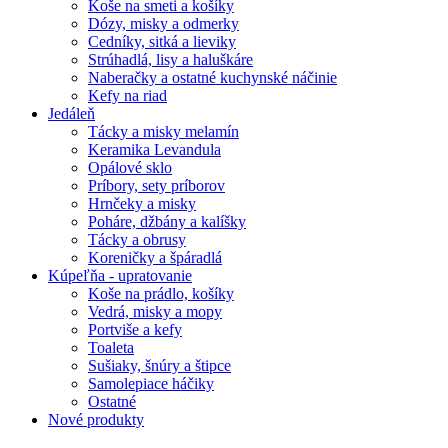
Koše na smeti a košíky
Dózy, misky a odmerky
Cedníky, sitká a lieviky
Strúhadlá, lisy a haluškáre
Naberačky a ostatné kuchynské náčinie
Kefy na riad
Jedáleň
Tácky a misky melamín
Keramika Levandula
Opálové sklo
Príbory, sety príborov
Hrnčeky a misky
Poháre, džbány a kalíšky
Tácky a obrusy
Koreničky a špáradlá
Kúpeľňa - upratovanie
Koše na prádlo, košíky
Vedrá, misky a mopy
Portviše a kefy
Toaleta
Sušiaky, šnúry a štipce
Samolepiace háčiky
Ostatné
Nové produkty