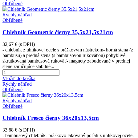
Obľúbené
Rýchly náhľad
Obľúbené
Chlebník Geometric čierny 35,5x21,5x21cm
32,67 €
(s DPH)
- chlebník z uhlíkovej ocele s práškovým nástrekom- horná stena (z
bambusu) a predná stena (s bambusovou rukoväťou) pohyblivé-
skrutkovaná bambusová rukoväť- magnety zabudované v prednej
stene zaručujúce stabilné...
Vložiť do košíka
Rýchly náhľad
Obľúbené
Rýchly náhľad
Obľúbené
Chlebník Fresco čierny 36x20x13,5cm
33,68 €
(s DPH)
- bambusový chlebník- práškovo lakovaný poťah z uhlíkovej ocele-