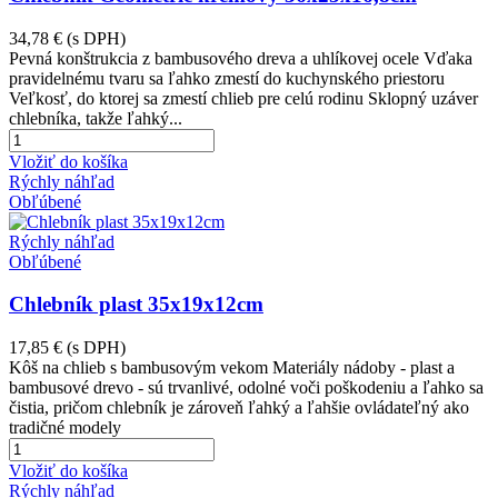
34,78 €
(s DPH)
Pevná konštrukcia z bambusového dreva a uhlíkovej ocele Vďaka
pravidelnému tvaru sa ľahko zmestí do kuchynského priestoru
Veľkosť, do ktorej sa zmestí chlieb pre celú rodinu Sklopný uzáver
chlebníka, takže ľahký...
Vložiť do košíka
Rýchly náhľad
Obľúbené
Rýchly náhľad
Obľúbené
Chlebník plast 35x19x12cm
17,85 €
(s DPH)
Kôš na chlieb s bambusovým vekom Materiály nádoby - plast a
bambusové drevo - sú trvanlivé, odolné voči poškodeniu a ľahko sa
čistia, pričom chlebník je zároveň ľahký a ľahšie ovládateľný ako
tradičné modely
Vložiť do košíka
Rýchly náhľad