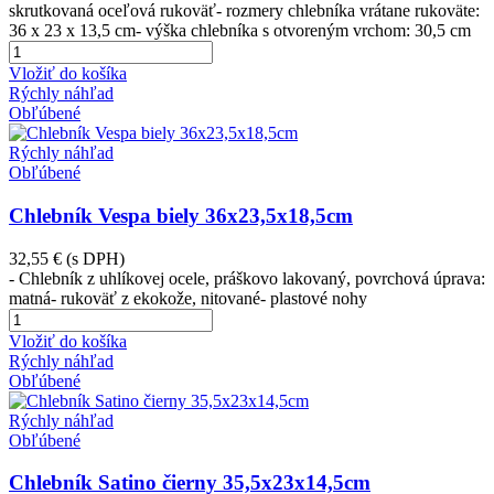
skrutkovaná oceľová rukoväť- rozmery chlebníka vrátane rukoväte:
36 x 23 x 13,5 cm- výška chlebníka s otvoreným vrchom: 30,5 cm
Vložiť do košíka
Rýchly náhľad
Obľúbené
Rýchly náhľad
Obľúbené
Chlebník Vespa biely 36x23,5x18,5cm
32,55 €
(s DPH)
- Chlebník z uhlíkovej ocele, práškovo lakovaný, povrchová úprava:
matná- rukoväť z ekokože, nitované- plastové nohy
Vložiť do košíka
Rýchly náhľad
Obľúbené
Rýchly náhľad
Obľúbené
Chlebník Satino čierny 35,5x23x14,5cm