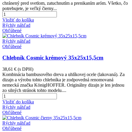
chránený pred svetlom, zatuchnutím a prenikaním aróm. Všetko, čo
potrebujete, je veľký čierny...
Vložiť do košíka
Rýchly náhľad
Obľúbené
Rýchly náhľad
Obľúbené
Chlebník Cosmic krémový 35x25x15,5cm
38,61 €
(s DPH)
Kombinácia bambusového dreva a uhlíkovej ocele (lakovaná). Za
dizajn a výrobu tohto chlebníka je zodpovedná renomovaná
nemecká značka KönigHOFFER. Originálny dizajn je len jednou
zo silných stránok tohto modelu....
Vložiť do košíka
Rýchly náhľad
Obľúbené
Rýchly náhľad
Obľúbené