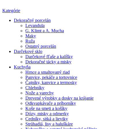
Kategórie
Dekoračný porcelán
Levandula
G. Klimt a A. Mucha
Maky
Ruža
Ostatný porcelán
Darčekové sklo
Darčekové fľaše a kalíšky
Dekoračné tácky a misky
Kuchyňa
Hrnce a smaltovaný riad
Panvice, pekáče a tortovnice
Čajníky, kanvice a termosky
Chlebníky
Nože a varechy
Drevené výrobky a dosky na krájanie
Odkvapkávače a príborníky
Koše na smeti a košíky
Dózy, misky a odmerky
Cedníky, sitká a lieviky
Strúhadlá, lisy a haluškáre