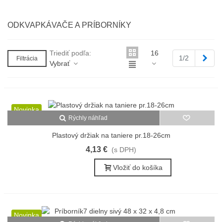
ODKVAPKÁVAČE A PRÍBORNÍKY
Triediť podľa:
16
Ďale
1/2
Filtrácia
Vybrať
Novinka
Rýchly náhľad
Plastový držiak na taniere pr.18-26cm
4,13 €
(s DPH)
Vložiť do košíka
Novinka