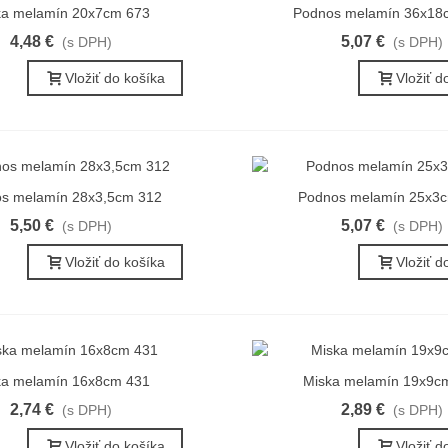
ka melamín 20x7cm 673
Podnos melamín 36x18
ýchly náhľad
Rýchly náhľad
4,48 €
5,07 €
(s DPH)
(s DPH)
Vložiť do košíka
Vložiť d
s melamín 28x3,5cm 312
Podnos melamín 25x3
ýchly náhľad
Rýchly náhľad
5,50 €
5,07 €
(s DPH)
(s DPH)
Vložiť do košíka
Vložiť d
ka melamín 16x8cm 431
Miska melamín 19x9c
ýchly náhľad
Rýchly náhľad
2,74 €
2,89 €
(s DPH)
(s DPH)
Vložiť do košíka
Vložiť d