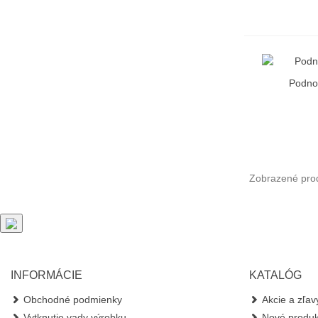
Podno
R
Zobrazené prod
INFORMÁCIE
KATALÓG
Obchodné podmienky
Akcie a zľav
Vytknutie vady výrobku
Nové produk