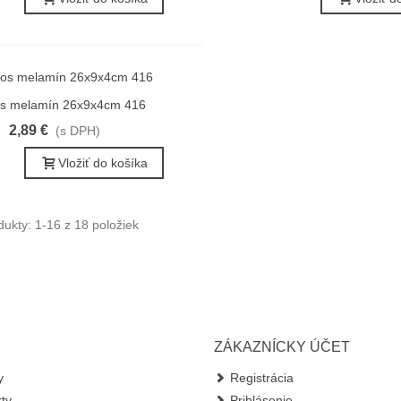
s melamín 26x9x4cm 416
ýchly náhľad
2,89 €
(s DPH)
Vložiť do košíka
ukty: 1-16 z 18 položiek
ZÁKAZNÍCKY ÚČET
y
Registrácia
ty
Prihlásenie