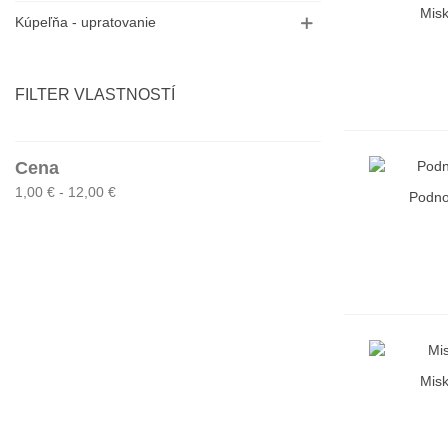
Mis
R
Kúpeľňa - upratovanie
FILTER VLASTNOSTÍ
Cena
1,00 € - 12,00 €
Podno
R
Mis
R