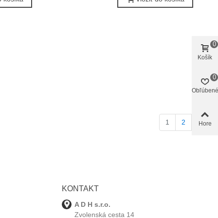
0
Košík
0
Obľúben
Ďale
1
2
Hore
KONTAKT
A D H s.r.o.
Zvolenská cesta 14