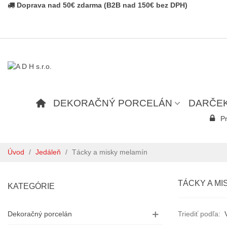
Doprava nad 50€ zdarma (B2B nad 150€ bez DPH)
DEKORAČNÝ PORCELÁN
DARČE
Pr
Úvod
/
Jedáleň
/
Tácky a misky melamín
TÁCKY A MI
KATEGÓRIE
Dekoračný porcelán
Triediť podľa: