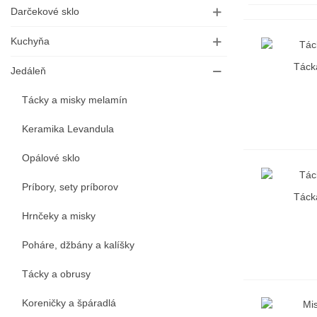
Darčekové sklo
Kuchyňa
Táck
R
Jedáleň
Tácky a misky melamín
Keramika Levandula
Opálové sklo
Príbory, sety príborov
Táck
R
Hrnčeky a misky
Poháre, džbány a kalíšky
Tácky a obrusy
Koreničky a špáradlá