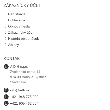
ZÁKAZNÍCKY ÚČET
Registrácia
Prihlásenie
Obnova hesla
Zákaznícky účet
História objednávok
Adresy
KONTAKT
A D H s.r.o.
Zvolenská cesta 14
974 00 Banská Bystrica
Slovensko
info@adh.sk
+421 948 775 902
+421 905 462 354