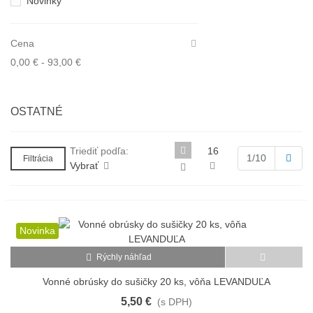
Novinky
Cena
0,00 € - 93,00 €
OSTATNÉ
Triediť podľa:
16
Ďale
1/10
Filtrácia
Vybrať
Novinka
Rýchly náhľad
Vonné obrúsky do sušičky 20 ks, vôňa LEVANDUĽA
5,50 €
(s DPH)