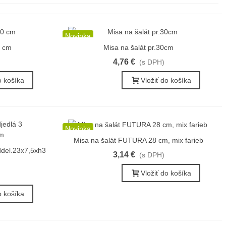
Novinka
 cm
Misa na šalát pr.30cm
Rýchly náhľad
4,76 €
(s DPH)
o košíka
Vložiť do košíka
Novinka
Misa na šalát FUTURA 28 cm, mix farieb
Rýchly náhľad
ddel.23x7,5xh3
3,14 €
(s DPH)
Vložiť do košíka
o košíka