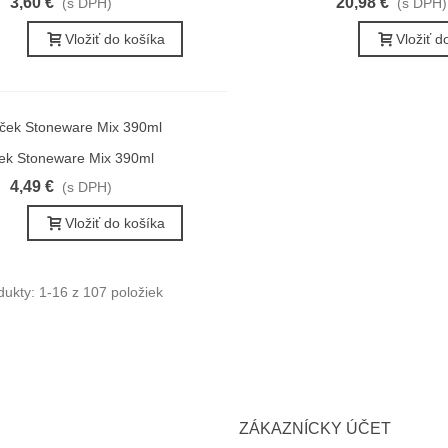
3,60 €
20,98 €
(s DPH)
(s DPH)
Vložiť do košíka
Vložiť d
ek Stoneware Mix 390ml
ýchly náhľad
4,49 €
(s DPH)
Vložiť do košíka
ukty: 1-16 z 107 položiek
ZÁKAZNÍCKY ÚČET