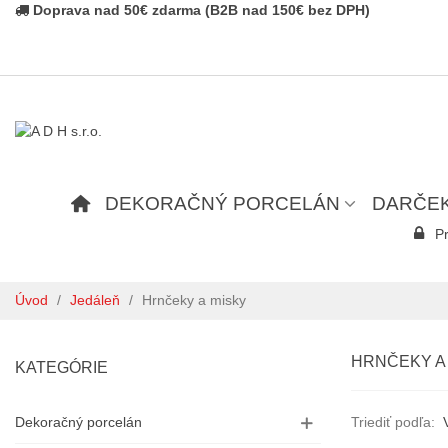
Doprava nad 50€ zdarma (B2B nad 150€ bez DPH)
DEKORAČNÝ PORCELÁN
DARČE
Pr
Úvod
/
Jedáleň
/
Hrnčeky a misky
HRNČEKY A
KATEGÓRIE
Dekoračný porcelán
Triediť podľa: