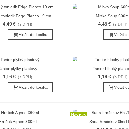
 tanierik Edge Bianco 19 cm
Miska Soup 600m
ýchly náhľad
Rýchly náhľad
4,49 €
4,45 €
(s DPH)
(s DPH)
Vložiť do košíka
Vložiť d
anier plytký plastový
Tanier hlboký plast
ýchly náhľad
Rýchly náhľad
1,16 €
1,16 €
(s DPH)
(s DPH)
Vložiť do košíka
Vložiť d
Novinka
Hrnček Agnes 360ml
Sada hrnčekov 6ks/1
ýchly náhľad
Rýchly náhľad