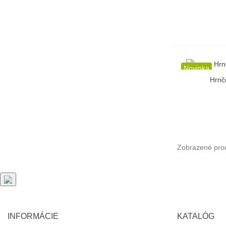
Novinka
Hrnč
R
Zobrazené prod
INFORMÁCIE
KATALÓG