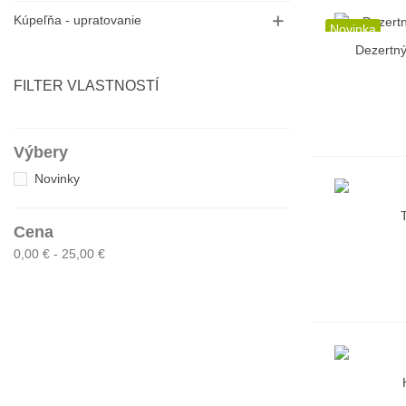
Kúpeľňa - upratovanie
Novinka
Dezertný
R
FILTER VLASTNOSTÍ
Výbery
Novinky
T
R
Cena
0,00 € - 25,00 €
R