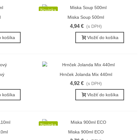
Novinka
l
Miska Soup 500ml
Rýchly náhľad
4,94 €
(s DPH)
o košíka
Vložiť do košíka
ový
Hrnček Jolanda Mix 440ml
Rýchly náhľad
4,92 €
(s DPH)
o košíka
Vložiť do košíka
Novinka
10ml
Miska 900ml ECO
Rýchly náhľad