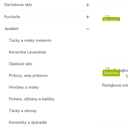
Darčekové sklo
Kuchyňa
Novinka
R
Jedáleň
Tácky a misky melamín
Keramika Levandula
Opálové sklo
Novinka
Príbory, sety príborov
Raňajková mis
R
Hrnčeky a misky
Poháre, džbány a kalíšky
Tácky a obrusy
Koreničky a špáradlá