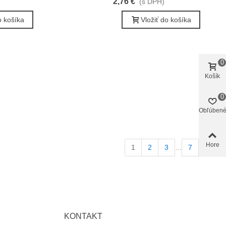
2,76 €
(s DPH)
o košíka
Vložiť do košíka
0
Košík
0
Obľúben
Hore
Ďale
1
2
3
…
7
KONTAKT