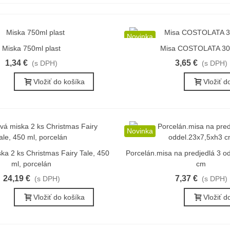
Novinka
Miska 750ml plast
Misa COSTOLATA 30
ýchly náhľad
Rýchly náhľad
1,34 €
3,65 €
(s DPH)
(s DPH)
Vložiť do košíka
Vložiť d
Novinka
ka 2 ks Christmas Fairy Tale, 450
Porcelán.misa na predjedlá 3 o
ýchly náhľad
Rýchly náhľad
ml, porcelán
cm
24,19 €
7,37 €
(s DPH)
(s DPH)
Vložiť do košíka
Vložiť d