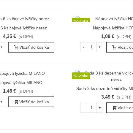
Novinka
6 ks čajové lyžičky nerez
Nápojová lyžička H
ýchly náhľad
Rýchly náhľad
4,35 €
1,09 €
(s DPH)
(s DPH)
Vložiť do košíka
Vložiť d
+
-
+
Novinka
pojová lyžička MILANO
ýchly náhľad
Sada 3 ks dezertné vidličky 
Rýchly náhľad
1,46 €
(s DPH)
3,49 €
(s DPH)
Vložiť do košíka
+
Vložiť d
-
+