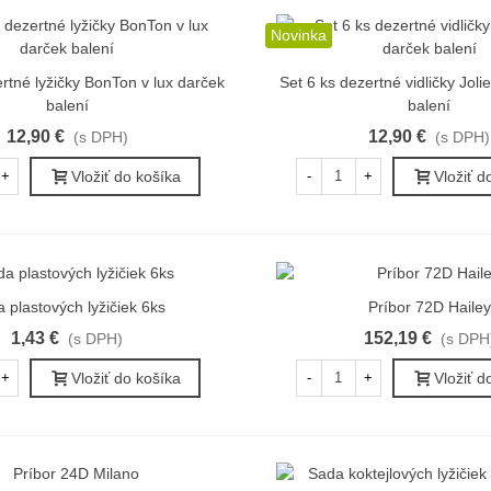
Novinka
ertné lyžičky BonTon v lux darček
Set 6 ks dezertné vidličky Joli
ýchly náhľad
Rýchly náhľad
balení
balení
12,90 €
12,90 €
(s DPH)
(s DPH)
Vložiť do košíka
Vložiť d
+
-
+
 plastových lyžičiek 6ks
Príbor 72D Hailey
ýchly náhľad
Rýchly náhľad
1,43 €
152,19 €
(s DPH)
(s DPH
Vložiť do košíka
Vložiť d
+
-
+