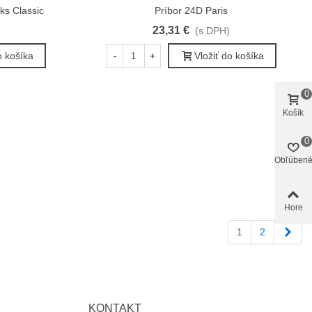
2ks Classic
Príbor 24D Paris
Rýchly náhľad
23,31 €
(s DPH)
o košíka
Vložiť do košíka
-
+
0
Košík
0
Obľúben
Hore
Ďale
1
2
KONTAKT