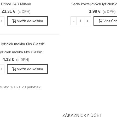
Príbor 24D Milano
Sada koktejlových lyžičiek 
ýchly náhľad
Rýchly náhľad
23,31 €
1,99 €
(s DPH)
(s DPH)
Vložiť do košíka
Vložiť d
+
-
+
yžičiek mokka 6ks Classic
ýchly náhľad
4,13 €
(s DPH)
Vložiť do košíka
+
ukty: 1-16 z 29 položiek
ZÁKAZNÍCKY ÚČET