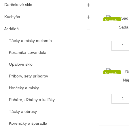
Darčekové sklo
Kuchyňa
Novinka
Sada 
R
Jedáleň
Tácky a misky melamín
-
Keramika Levandula
Opálové sklo
Novinka
Príbory, sety príborov
Ná
R
Hrnčeky a misky
-
Poháre, džbány a kalíšky
Tácky a obrusy
Koreničky a špáradlá