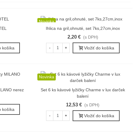
Novinka
OTEL
Ihlica na gril,ohnuté, set 7ks,27cm,inox
Rýchly náhľad
2,20 €
(s DPH)
o košíka
Vložiť do košíka
-
+
Novinka
MILANO nerez
Set 6 ks kávové lyžičky Charme v lux darček
Rýchly náhľad
balení
12,53 €
(s DPH)
o košíka
Vložiť do košíka
-
+