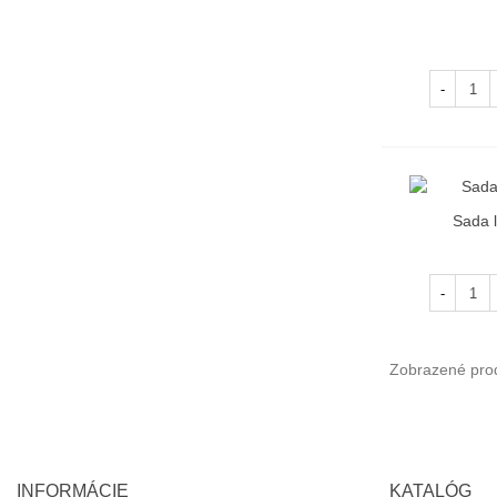
R
-
Sada l
R
-
Zobrazené prod
INFORMÁCIE
KATALÓG