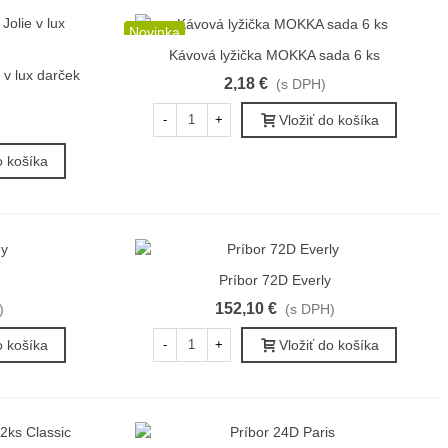
Novinka
Kávová lyžička MOKKA sada 6 ks
Rýchly náhľad
e v lux darček
2,18 €
(s DPH)
Vložiť do košíka
-
+
o košíka
Príbor 72D Everly
Rýchly náhľad
152,10 €
)
(s DPH)
o košíka
Vložiť do košíka
-
+