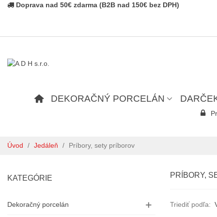
Doprava nad 50€ zdarma (B2B nad 150€ bez DPH)
DEKORAČNÝ PORCELÁN
DARČE
Pr
Úvod
/
Jedáleň
/
Príbory, sety príborov
PRÍBORY, S
KATEGÓRIE
Dekoračný porcelán
Triediť podľa: