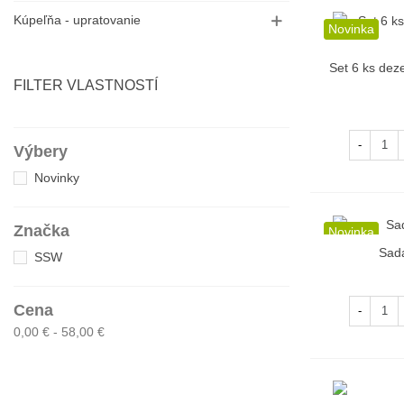
Kúpeľňa - upratovanie
Novinka
Set 6 ks dez
R
FILTER VLASTNOSTÍ
-
Výbery
Novinky
Značka
Novinka
Sada
R
SSW
Cena
-
0,00 € - 58,00 €