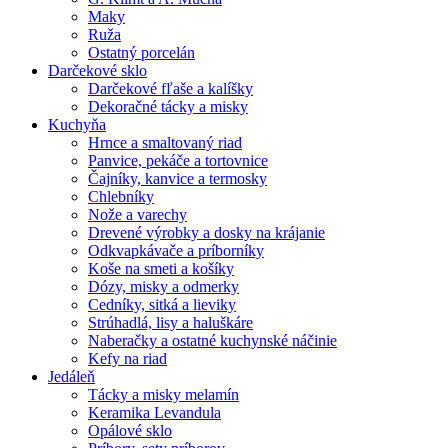
Maky
Ruža
Ostatný porcelán
Darčekové sklo
Darčekové fľaše a kalíšky
Dekoračné tácky a misky
Kuchyňa
Hrnce a smaltovaný riad
Panvice, pekáče a tortovnice
Čajníky, kanvice a termosky
Chlebníky
Nože a varechy
Drevené výrobky a dosky na krájanie
Odkvapkávače a príborníky
Koše na smeti a košíky
Dózy, misky a odmerky
Cedníky, sitká a lieviky
Strúhadlá, lisy a haluškáre
Naberačky a ostatné kuchynské náčinie
Kefy na riad
Jedáleň
Tácky a misky melamín
Keramika Levandula
Opálové sklo