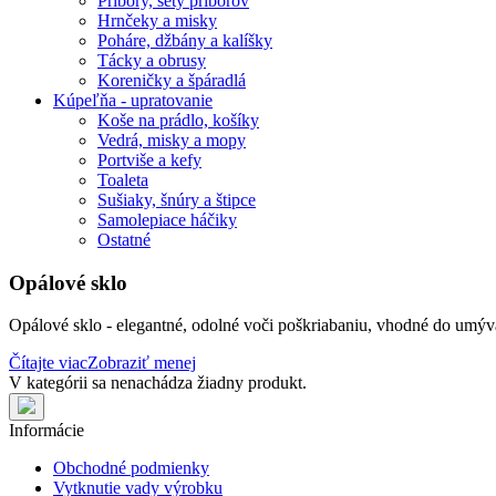
Príbory, sety príborov
Hrnčeky a misky
Poháre, džbány a kalíšky
Tácky a obrusy
Koreničky a špáradlá
Kúpeľňa - upratovanie
Koše na prádlo, košíky
Vedrá, misky a mopy
Portviše a kefy
Toaleta
Sušiaky, šnúry a štipce
Samolepiace háčiky
Ostatné
Opálové sklo
Opálové sklo - elegantné, odolné voči poškriabaniu, vhodné do umýva
Čítajte viac
Zobraziť menej
V kategórii sa nenachádza žiadny produkt.
Informácie
Obchodné podmienky
Vytknutie vady výrobku