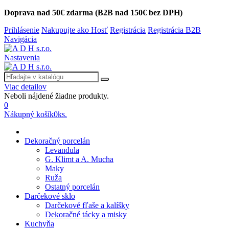
Doprava nad 50€ zdarma (B2B nad 150€ bez DPH)
Prihlásenie
Nakupujte ako Hosť
Registrácia
Registrácia B2B
Navigácia
Nastavenia
Viac detailov
Neboli nájdené žiadne produkty.
0
Nákupný košík
0
ks.
Dekoračný porcelán
Levandula
G. Klimt a A. Mucha
Maky
Ruža
Ostatný porcelán
Darčekové sklo
Darčekové fľaše a kalíšky
Dekoračné tácky a misky
Kuchyňa