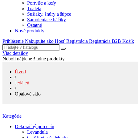
Portviše a kefy
Toaleta
Sušiaky, šnúry a štipce
Samolepiace háčiky
Ostatné
Nové produkty
Prihlásenie
Nakupujte ako Hosť
Registrácia
Registrácia B2B
Košík
Viac detailov
Neboli nájdené žiadne produkty.
Úvod
/
Jedáleň
/
Opálové sklo
Kategórie
Dekoračný porcelán
Levandula
G. Klimt a A. Mucha