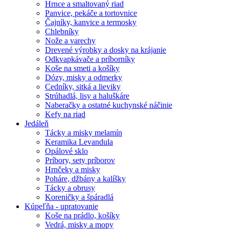
Hrnce a smaltovaný riad
Panvice, pekáče a tortovnice
Čajníky, kanvice a termosky
Chlebníky
Nože a varechy
Drevené výrobky a dosky na krájanie
Odkvapkávače a príborníky
Koše na smeti a košíky
Dózy, misky a odmerky
Cedníky, sitká a lieviky
Strúhadlá, lisy a haluškáre
Naberačky a ostatné kuchynské náčinie
Kefy na riad
Jedáleň
Tácky a misky melamín
Keramika Levandula
Opálové sklo
Príbory, sety príborov
Hrnčeky a misky
Poháre, džbány a kalíšky
Tácky a obrusy
Koreničky a špáradlá
Kúpeľňa - upratovanie
Koše na prádlo, košíky
Vedrá, misky a mopy