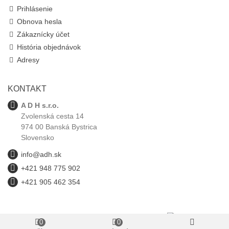
Prihlásenie
Obnova hesla
Zákaznícky účet
História objednávok
Adresy
KONTAKT
A D H s.r.o.
Zvolenská cesta 14
974 00 Banská Bystrica
Slovensko
info@adh.sk
+421 948 775 902
+421 905 462 354
0
0
adh.sk © 1993-2025 Všetky autorské práva vyhradené.