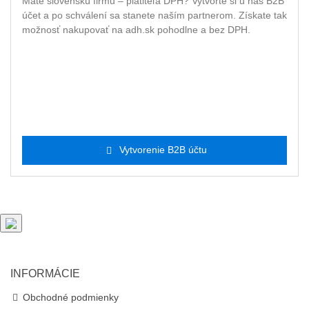
Máte slovenskú firmu – platiteľa DPH? Vytvorte si u nás B2B
účet a po schválení sa stanete naším partnerom. Získate tak
možnosť nakupovať na adh.sk pohodlne a bez DPH.
Vytvorenie B2B účtu
INFORMÁCIE
Obchodné podmienky