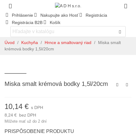
Prihlásenie
Nakupujte ako Hosť
Registrácia
Registrácia B2B
Košík
Úvod
/
Kuchyňa
/
Hrnce a smaltovaný riad
/
Miska smalt
krémová bodky 1,5l/20cm
Miska smalt krémová bodky 1,5l/20cm
10,14 €
s DPH
8,24 €
bez DPH
Môžete mať už do 2 dní
PRISPÔSOBENIE PRODUKTU