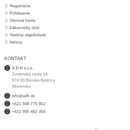
Registrácia
Prihlásenie
Obnova hesla
Zákaznícky účet
História objednávok
Adresy
KONTAKT
A D H s.r.o.
Zvolenská cesta 14
974 00 Banská Bystrica
Slovensko
info@adh.sk
+421 948 775 902
+421 905 462 354