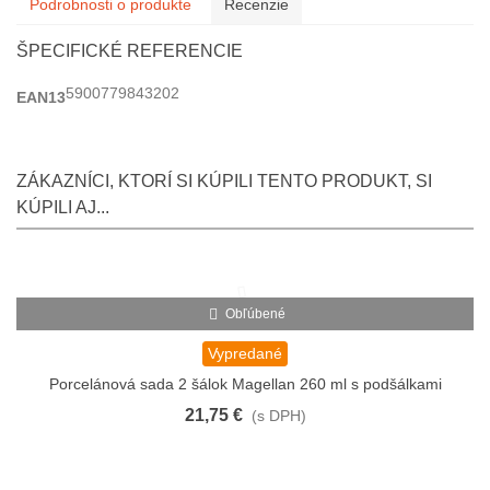
Podrobnosti o produkte
Recenzie
ŠPECIFICKÉ REFERENCIE
5900779843202
EAN13
ZÁKAZNÍCI, KTORÍ SI KÚPILI TENTO PRODUKT, SI
KÚPILI AJ...
Obľúbené
Vypredané
Porcelánová sada 2 šálok Magellan 260 ml s podšálkami
21,75 €
(s DPH)