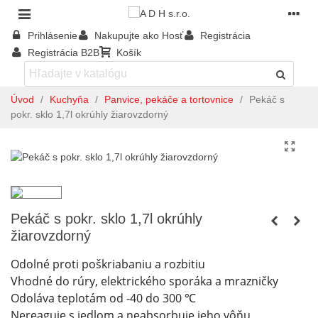
Prihlásenie
Nakupujte ako Hosť
Registrácia
Registrácia B2B
Košík
Úvod
/
Kuchyňa
/
Panvice, pekáče a tortovnice
/
Pekáč s
pokr. sklo 1,7l okrúhly žiarovzdorný
Pekáč s pokr. sklo 1,7l okrúhly
žiarovzdorný
Odolné proti poškriabaniu a rozbitiu
Vhodné do rúry, elektrického sporáka a mrazničky
Odoláva teplotám od -40 do 300 ℃
Nereaguje s jedlom a neabsorbuje jeho vôňu.