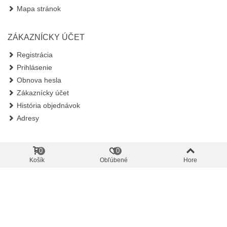
Mapa stránok
ZÁKAZNÍCKY ÚČET
Registrácia
Prihlásenie
Obnova hesla
Zákaznícky účet
História objednávok
Adresy
KONTAKT
0
0
Košík
Obľúbené
Hore
A D H s.r.o.
Zvolenská cesta 14
974 00 Banská Bystrica
Slovensko
info@adh.sk
+421 948 775 902