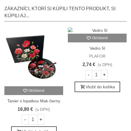
ZÁKAZNÍCI, KTORÍ SI KÚPILI TENTO PRODUKT, SI
KÚPILI AJ...
Obľúbené
Vedro 5l
PLAFOR
2,74 €
(s DPH)
-
+
Vložiť do košíka
Obľúbené
Tanier s lopatkou Mak čierny
16,80 €
(s DPH)
-
+