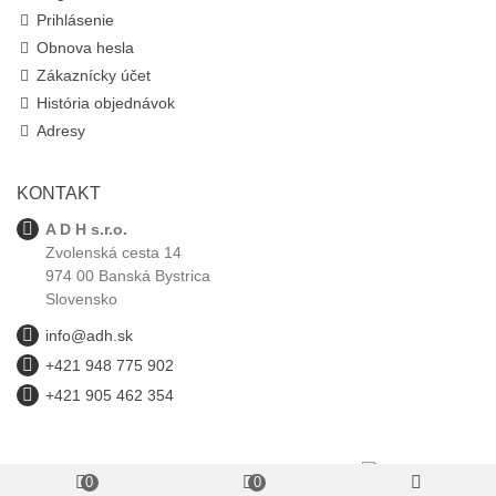
Prihlásenie
Obnova hesla
Zákaznícky účet
História objednávok
Adresy
KONTAKT
A D H s.r.o.
Zvolenská cesta 14
974 00 Banská Bystrica
Slovensko
info@adh.sk
+421 948 775 902
+421 905 462 354
0
0
adh.sk © 1993-2025 Všetky autorské práva vyhradené.