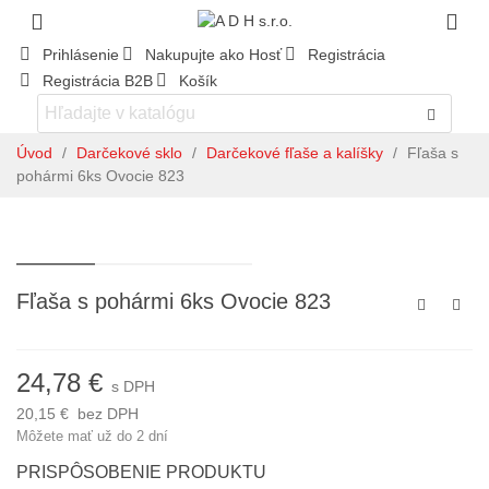
Prihlásenie
Nakupujte ako Hosť
Registrácia
Registrácia B2B
Košík
Úvod
/
Darčekové sklo
/
Darčekové fľaše a kalíšky
/
Fľaša s
pohármi 6ks Ovocie 823
Fľaša s pohármi 6ks Ovocie 823
24,78 €
s DPH
20,15 €
bez DPH
Môžete mať už do 2 dní
PRISPÔSOBENIE PRODUKTU