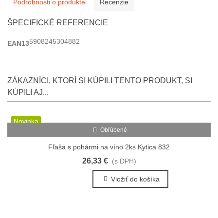
Podrobnosti o produkte
Recenzie
ŠPECIFICKÉ REFERENCIE
5908245304882
EAN13
ZÁKAZNÍCI, KTORÍ SI KÚPILI TENTO PRODUKT, SI
KÚPILI AJ...
Novinka
Obľúbené
Fľaša s pohármi na víno 2ks Kytica 832
26,33 €
(s DPH)
Vložiť do košíka