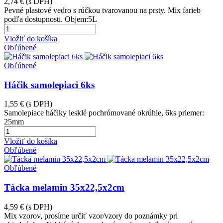
2,74 €
(s DPH)
Pevné plastové vedro s rúčkou tvarovanou na prsty. Mix farieb
podľa dostupnosti. Objem:5L
Vložiť do košíka
Obľúbené
Obľúbené
Háčik samolepiaci 6ks
1,55 €
(s DPH)
Samolepiace háčiky lesklé pochrómované okrúhle, 6ks priemer:
25mm
Vložiť do košíka
Obľúbené
Obľúbené
Tácka melamin 35x22,5x2cm
4,59 €
(s DPH)
Mix vzorov, prosíme určiť vzor/vzory do poznámky pri