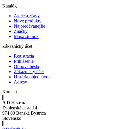
Katalóg
Akcie a zľavy
Nové produkty
Najpredávanejšie
Značky
Mapa stránok
Zákaznícky účet
Registrácia
Prihlásenie
Obnova hesla
Zákaznícky účet
História objednávok
Adresy
Kontakt
A D H s.r.o.
Zvolenská cesta 14
974 00 Banská Bystrica
Slovensko