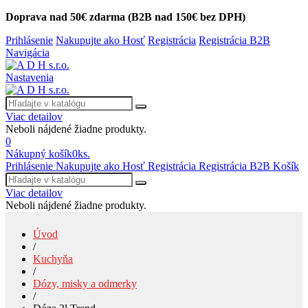
Doprava nad 50€ zdarma (B2B nad 150€ bez DPH)
Prihlásenie
Nakupujte ako Hosť
Registrácia
Registrácia B2B
Navigácia
Nastavenia
Viac detailov
Neboli nájdené žiadne produkty.
0
Nákupný košík
0
ks.
Prihlásenie
Nakupujte ako Hosť
Registrácia
Registrácia B2B
Košík
Viac detailov
Neboli nájdené žiadne produkty.
Úvod
/
Kuchyňa
/
Dózy, misky a odmerky
/