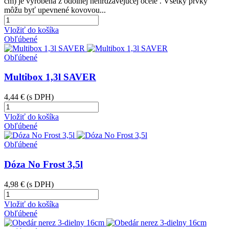
cm) je vyrobená z odolnej nehrdzavejúcej ocele . Všetky prvky
môžu byť upevnené kovovou...
Vložiť do košíka
Obľúbené
Obľúbené
Multibox 1,3l SAVER
4,44 €
(s DPH)
Vložiť do košíka
Obľúbené
Obľúbené
Dóza No Frost 3,5l
4,98 €
(s DPH)
Vložiť do košíka
Obľúbené