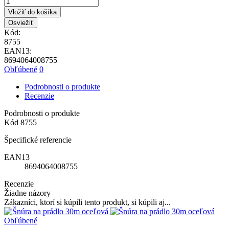
Vložiť do košíka
Kód:
8755
EAN13:
8694064008755
Obľúbené
0
Podrobnosti o produkte
Recenzie
Podrobnosti o produkte
Kód
8755
Špecifické referencie
EAN13
8694064008755
Recenzie
Žiadne názory
Zákazníci, ktorí si kúpili tento produkt, si kúpili aj...
Obľúbené