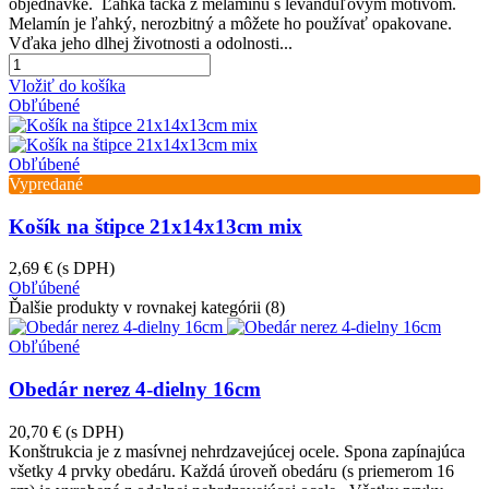
objednávke. Ľahká tácka z melamínu s levanduľovým motívom.
Melamín je ľahký, nerozbitný a môžete ho používať opakovane.
Vďaka jeho dlhej životnosti a odolnosti...
Vložiť do košíka
Obľúbené
Obľúbené
Vypredané
Košík na štipce 21x14x13cm mix
2,69 €
(s DPH)
Obľúbené
Ďalšie produkty v rovnakej kategórii (8)
Obľúbené
Obedár nerez 4-dielny 16cm
20,70 €
(s DPH)
Konštrukcia je z masívnej nehrdzavejúcej ocele. Spona zapínajúca
všetky 4 prvky obedáru. Každá úroveň obedáru (s priemerom 16