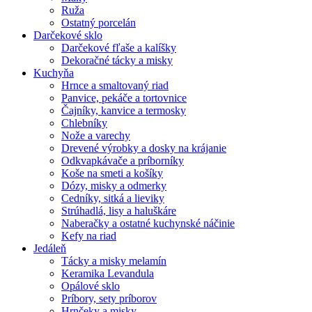
Ruža
Ostatný porcelán
Darčekové sklo
Darčekové fľaše a kalíšky
Dekoračné tácky a misky
Kuchyňa
Hrnce a smaltovaný riad
Panvice, pekáče a tortovnice
Čajníky, kanvice a termosky
Chlebníky
Nože a varechy
Drevené výrobky a dosky na krájanie
Odkvapkávače a príborníky
Koše na smeti a košíky
Dózy, misky a odmerky
Cedníky, sitká a lieviky
Strúhadlá, lisy a haluškáre
Naberačky a ostatné kuchynské náčinie
Kefy na riad
Jedáleň
Tácky a misky melamín
Keramika Levandula
Opálové sklo
Príbory, sety príborov
Hrnčeky a misky