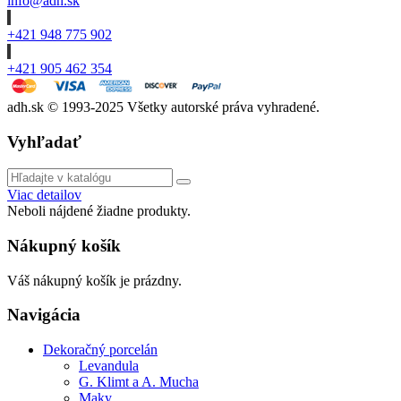
info@adh.sk
+421 948 775 902
+421 905 462 354
adh.sk © 1993-2025 Všetky autorské práva vyhradené.
Vyhľadať
Viac detailov
Neboli nájdené žiadne produkty.
Nákupný košík
Váš nákupný košík je prázdny.
Navigácia
Dekoračný porcelán
Levandula
G. Klimt a A. Mucha
Maky