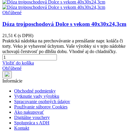
Obľúbené
Dóza trojposchodová Dolce s vekom 40x30x24,3cm
21,51 €
(s DPH)
Praktická nádobka na prechovávanie a prenášanie napr. koláča či
torty. Veko je vybavené úchytom. Vaše výrobky si v tejto nádobke
uchovajú čerstvosť po dlhšiu dobu. Vhodné aj do chladničky.
Vložiť do košíka
Obľúbené
Informácie
Obchodné podmienky
Vytknutie vady výrobku
Spracovanie osobných údajov
Používanie súborov Cookies
Ako nakupovať
Digitálne vouchery
Spolupráca s ADH
Kontakt