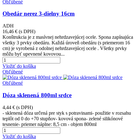
Obľúbené
Obedár nerez 3-dielny 16cm
ADH
16,46 €
(s DPH)
Konštrukcia je z masívnej nehrdzavejúcej ocele. Spona zapínajúca
všetky 3 prvky obedáru. Každá úroveň obedáru (s priemerom 16
cm) je vyrobená z odolnej nehrdzavejúcej ocele . Všetky prvky
môžu byť upevnené kovovou...
Vložiť do košíka
Obľúbené
Obľúbené
Dóza sklenená 800ml srdce
4,44 €
(s DPH)
- sklenená dóza určená pre styk s potravinami- použitie v rozsahu
teplôt od 0 do +70 stupňov- kovová spona- zelené silikónové
tesnenie- priemer náplne: 8,5 cm - objem 800ml
Vložiť do košíka