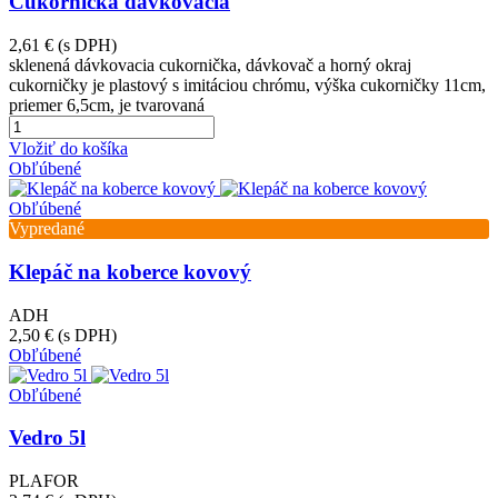
Cukornička dávkovacia
2,61 €
(s DPH)
sklenená dávkovacia cukornička, dávkovač a horný okraj
cukorničky je plastový s imitáciou chrómu, výška cukorničky 11cm,
priemer 6,5cm, je tvarovaná
Vložiť do košíka
Obľúbené
Obľúbené
Vypredané
Klepáč na koberce kovový
ADH
2,50 €
(s DPH)
Obľúbené
Obľúbené
Vedro 5l
PLAFOR