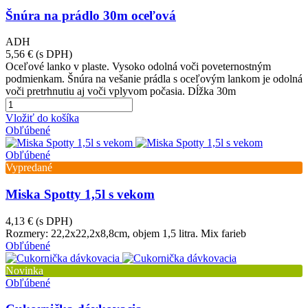
Šnúra na prádlo 30m oceľová
ADH
5,56 €
(s DPH)
Oceľové lanko v plaste. Vysoko odolná voči poveternostným
podmienkam. Šnúra na vešanie prádla s oceľovým lankom je odolná
voči pretrhnutiu aj voči vplyvom počasia. Dĺžka 30m
Vložiť do košíka
Obľúbené
Obľúbené
Vypredané
Miska Spotty 1,5l s vekom
4,13 €
(s DPH)
Rozmery: 22,2x22,2x8,8cm, objem 1,5 litra. Mix farieb
Obľúbené
Novinka
Obľúbené