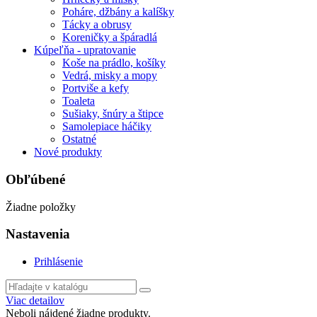
Poháre, džbány a kalíšky
Tácky a obrusy
Koreničky a špáradlá
Kúpeľňa - upratovanie
Koše na prádlo, košíky
Vedrá, misky a mopy
Portviše a kefy
Toaleta
Sušiaky, šnúry a štipce
Samolepiace háčiky
Ostatné
Nové produkty
Obľúbené
Žiadne položky
Nastavenia
Prihlásenie
Viac detailov
Neboli nájdené žiadne produkty.