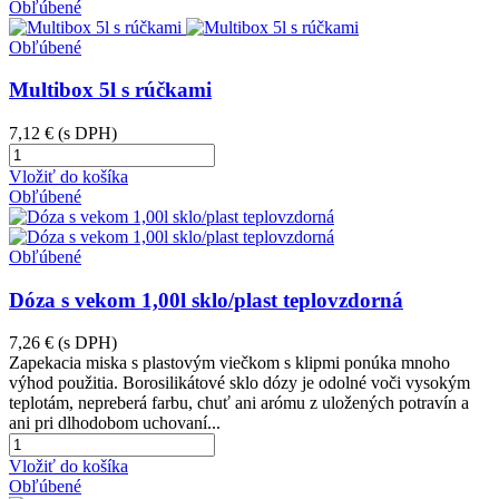
Obľúbené
Obľúbené
Multibox 5l s rúčkami
7,12 €
(s DPH)
Vložiť do košíka
Obľúbené
Obľúbené
Dóza s vekom 1,00l sklo/plast teplovzdorná
7,26 €
(s DPH)
Zapekacia miska s plastovým viečkom s klipmi ponúka mnoho
výhod použitia. Borosilikátové sklo dózy je odolné voči vysokým
teplotám, nepreberá farbu, chuť ani arómu z uložených potravín a
ani pri dlhodobom uchovaní...
Vložiť do košíka
Obľúbené