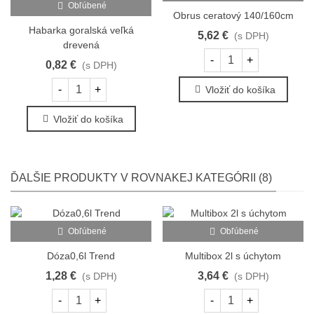
Obľúbené
Obrus ceratový 140/160cm
Habarka goralská veľká
5,62 €
(s DPH)
drevená
-
+
0,82 €
(s DPH)
-
+
Vložiť do košíka
Vložiť do košíka
ĎALŠIE PRODUKTY V ROVNAKEJ KATEGÓRII (8)
Obľúbené
Obľúbené
Dóza0,6l Trend
Multibox 2l s úchytom
1,28 €
3,64 €
(s DPH)
(s DPH)
-
+
-
+