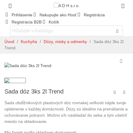
Prihlásenie
Nakupujte ako Hosť
Registrácia
Registrácia B2B
Košík
Úvod
/
Kuchyňa
/
Dózy, misky a odmerky
/
Sada dóz 3ks 2l
Trend
Sada dóz 3ks 2l Trend
Sada obdĺžnikových plastových dóz rovnakej veľkosti nájde svoje
uplatnenie v každej domácnosti. Dózy sú ideálne na prenášanie a
uchovávanie potravín. Možno ich naskladať do seba a tým ušetriť
miesto na skladovanie.
Mix farieb podľa skladovej dostupnosti.