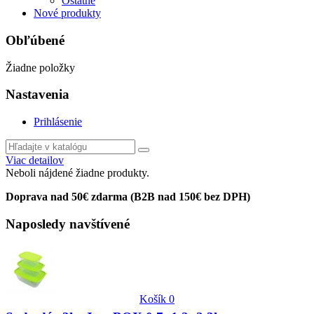
Ostatné
Nové produkty
Obľúbené
Žiadne položky
Nastavenia
Prihlásenie
Viac detailov
Neboli nájdené žiadne produkty.
Doprava nad 50€ zdarma (B2B nad 150€ bez DPH)
Naposledy navštívené
Košík
0