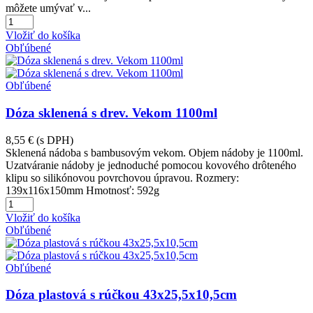
môžete umývať v...
Vložiť do košíka
Obľúbené
Obľúbené
Dóza sklenená s drev. Vekom 1100ml
8,55 €
(s DPH)
Sklenená nádoba s bambusovým vekom. Objem nádoby je 1100ml.
Uzatváranie nádoby je jednoduché pomocou kovového drôteného
klipu so silikónovou povrchovou úpravou. Rozmery:
139x116x150mm Hmotnosť: 592g
Vložiť do košíka
Obľúbené
Obľúbené
Dóza plastová s rúčkou 43x25,5x10,5cm