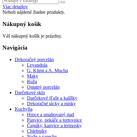
Viac detailov
Neboli nájdené žiadne produkty.
Nákupný košík
Váš nákupný košík je prázdny.
Navigácia
Dekoračný porcelán
Levandula
G. Klimt a A. Mucha
Maky
Ruža
Ostatný porcelán
Darčekové sklo
Darčekové fľaše a kalíšky
Dekoračné tácky a misky
Kuchyňa
Hrnce a smaltovaný riad
Panvice, pekáče a tortovnice
Čajníky, kanvice a termosky
Chlebníky
Nože a varechy