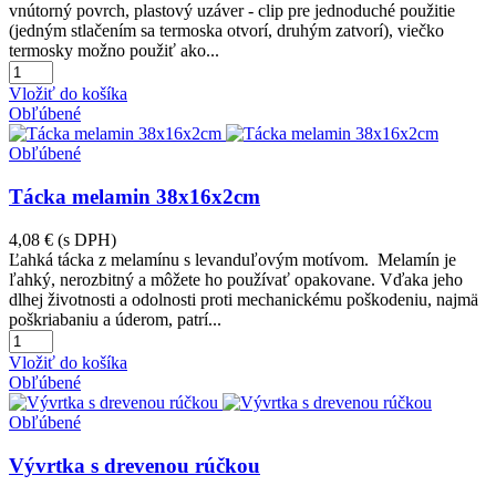
vnútorný povrch, plastový uzáver - clip pre jednoduché použitie
(jedným stlačením sa termoska otvorí, druhým zatvorí), viečko
termosky možno použiť ako...
Vložiť do košíka
Obľúbené
Obľúbené
Tácka melamin 38x16x2cm
4,08 €
(s DPH)
Ľahká tácka z melamínu s levanduľovým motívom. Melamín je
ľahký, nerozbitný a môžete ho používať opakovane. Vďaka jeho
dlhej životnosti a odolnosti proti mechanickému poškodeniu, najmä
poškriabaniu a úderom, patrí...
Vložiť do košíka
Obľúbené
Obľúbené
Vývrtka s drevenou rúčkou