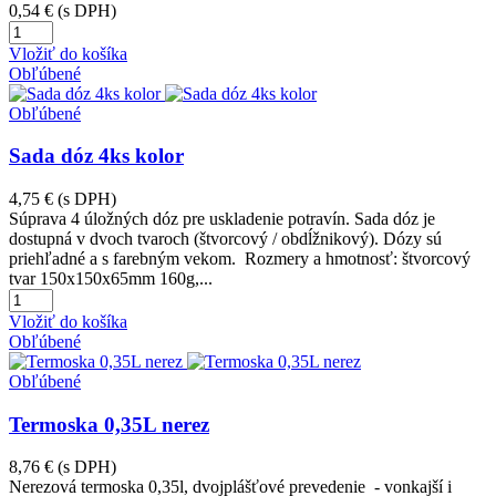
0,54 €
(s DPH)
Vložiť do košíka
Obľúbené
Obľúbené
Sada dóz 4ks kolor
4,75 €
(s DPH)
Súprava 4 úložných dóz pre uskladenie potravín. Sada dóz je
dostupná v dvoch tvaroch (štvorcový / obdĺžnikový). Dózy sú
priehľadné a s farebným vekom. Rozmery a hmotnosť: štvorcový
tvar 150x150x65mm 160g,...
Vložiť do košíka
Obľúbené
Obľúbené
Termoska 0,35L nerez
8,76 €
(s DPH)
Nerezová termoska 0,35l, dvojplášťové prevedenie - vonkajší i