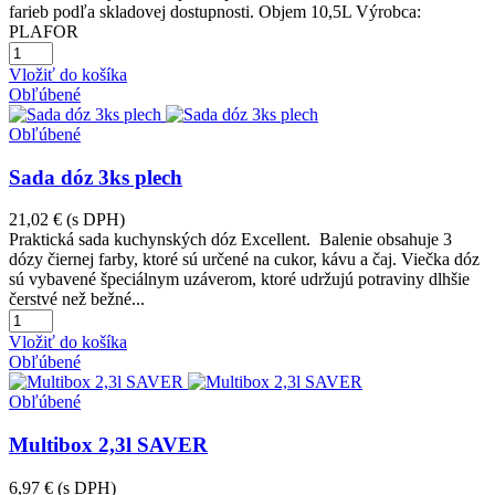
farieb podľa skladovej dostupnosti. Objem 10,5L Výrobca:
PLAFOR
Vložiť do košíka
Obľúbené
Obľúbené
Sada dóz 3ks plech
21,02 €
(s DPH)
Praktická sada kuchynských dóz Excellent. Balenie obsahuje 3
dózy čiernej farby, ktoré sú určené na cukor, kávu a čaj. Viečka dóz
sú vybavené špeciálnym uzáverom, ktoré udržujú potraviny dlhšie
čerstvé než bežné...
Vložiť do košíka
Obľúbené
Obľúbené
Multibox 2,3l SAVER
6,97 €
(s DPH)