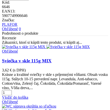
Kód:
6646
EAN13:
5907749906646
Značka:
PLAFOR
Obľúbené
0
Podrobnosti o produkte
Recenzie
Zákazníci, ktorí si kúpili tento produkt, si kúpili aj...
Obľúbené
Sviečka v skle 115g MIX
3,62 €
(s DPH)
Krásne a kvalitné sviečky v skle s príjemnými vôňami. Obsah vosku
115g. Stálych 10-15 prevedení napr. Levandula, Anti-tabacco,
Cotton/vlna, Zelený čaj, Čokoláda, Čokoláda/Pomaranč, Varené
víno, Vôňa dreva,...
Vložiť do košíka
Obľúbené