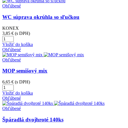
Obľúbené
WC súprava okrúhla so sľučkou
KONEX
3,85 €
(s DPH)
Vložiť do košíka
Obľúbené
Obľúbené
MOP semišový mix
6,65 €
(s DPH)
Vložiť do košíka
Obľúbené
Obľúbené
Špáradlá dvojhroté 140ks