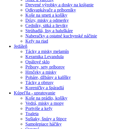
Drevené výrobky a dosky na krájanie
Odkvapkávače a príborníky
Koše na smeti a košíky
Dózy, misky a odmerky
Cedníky, sitká a lieviky
Strúhadlá, lisy a haluškáre
Naberačky a ostatné kuchynské náčinie
Kefy na riad
Jedáleň
Tácky a misky melamín
Keramika Levandula
Opálové sklo
Príbory, sety príborov
Hrnčeky a misky
Poháre, džbány a kalíšky
Tácky a obrusy
Koreničky a špáradlá
Kúpeľňa - upratovanie
Koše na prádlo, košíky
Vedrá, misky a mopy
Portviše a kefy
Toaleta
Sušiaky, šnúry a štipce
Samolepiace háčiky