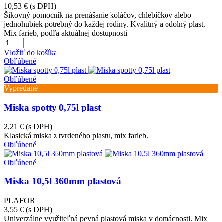
10,53 €
(s DPH)
Šikovný pomocník na prenášanie koláčov, chlebíčkov alebo
jednohubiek potrebný do každej rodiny. Kvalitný a odolný plast.
Mix farieb, podľa aktuálnej dostupnosti
Vložiť do košíka
Obľúbené
Obľúbené
Vypredané
Miska spotty 0,75l plast
2,21 €
(s DPH)
Klasická miska z tvrdeného plastu, mix farieb.
Obľúbené
Obľúbené
Miska 10,5l 360mm plastová
PLAFOR
3,55 €
(s DPH)
Univerzálne využiteľná pevná plastová miska v domácnosti. Mix