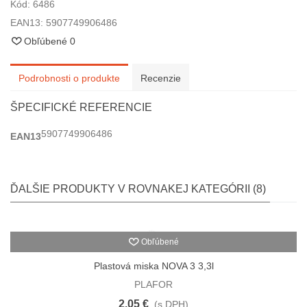
Kód:
6486
EAN13:
5907749906486
Obľúbené
0
Podrobnosti o produkte
Recenzie
ŠPECIFICKÉ REFERENCIE
5907749906486
EAN13
ĎALŠIE PRODUKTY V ROVNAKEJ KATEGÓRII (8)
Obľúbené
Plastová miska NOVA 3 3,3l
PLAFOR
2,05 €
(s DPH)