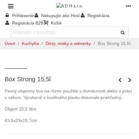
Prihlásenie
Nakupujte ako Hosť
Registrácia
Registrácia B2B
Košík
Úvod
/
Kuchyňa
/
Dózy, misky a odmerky
/
Box Strong 15,5l
Box Strong 15,5l
Pevný objemný box na rôzne použitie v domácnosti alebo v práci
s vekom. Vyrobené s kvalitného plastu-dokonale priehľadný.
Objem 15,5 litra
43,5x29x19,7cm