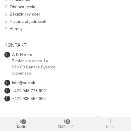
Obnova hesla
Zákaznícky účet
História objednávok
Adresy
KONTAKT
A D H s.r.o.
Zvolenská cesta 14
974 00 Banská Bystrica
Slovensko
info@adh.sk
+421 948 775 902
+421 905 462 354
0
0
adh.sk © 1993-2025 Všetky autorské práva vyhradené.
Košík
Obľúbené
Hore