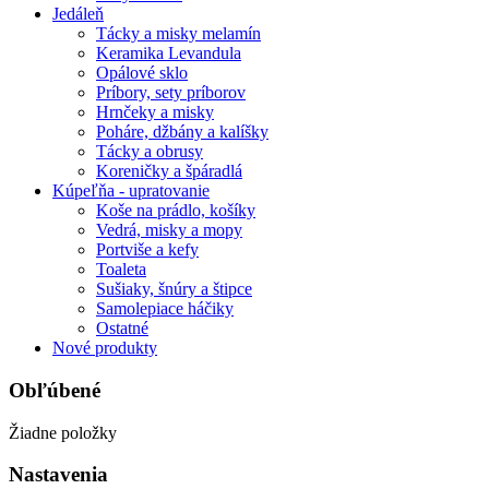
Jedáleň
Tácky a misky melamín
Keramika Levandula
Opálové sklo
Príbory, sety príborov
Hrnčeky a misky
Poháre, džbány a kalíšky
Tácky a obrusy
Koreničky a špáradlá
Kúpeľňa - upratovanie
Koše na prádlo, košíky
Vedrá, misky a mopy
Portviše a kefy
Toaleta
Sušiaky, šnúry a štipce
Samolepiace háčiky
Ostatné
Nové produkty
Obľúbené
Žiadne položky
Nastavenia