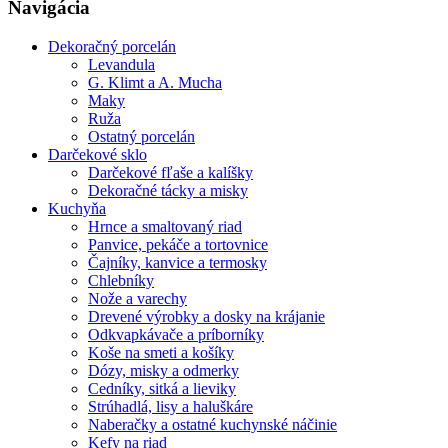
Navigácia
Dekoračný porcelán
Levandula
G. Klimt a A. Mucha
Maky
Ruža
Ostatný porcelán
Darčekové sklo
Darčekové fľaše a kalíšky
Dekoračné tácky a misky
Kuchyňa
Hrnce a smaltovaný riad
Panvice, pekáče a tortovnice
Čajníky, kanvice a termosky
Chlebníky
Nože a varechy
Drevené výrobky a dosky na krájanie
Odkvapkávače a príborníky
Koše na smeti a košíky
Dózy, misky a odmerky
Cedníky, sitká a lieviky
Strúhadlá, lisy a haluškáre
Naberačky a ostatné kuchynské náčinie
Kefy na riad