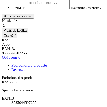
Poznámka
Maximálne 250 znakov
Uložiť prispôsobenie
Na sklade
Vložiť do košíka
Kód:
7255
EAN13:
8585044507255
Obľúbené
0
Podrobnosti o produkte
Recenzie
Podrobnosti o produkte
Kód
7255
Špecifické referencie
EAN13
8585044507255