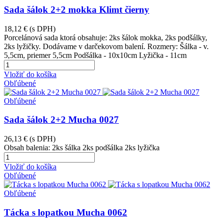
Sada šálok 2+2 mokka Klimt čierny
18,12 €
(s DPH)
Porcelánová sada ktorá obsahuje: 2ks šálok mokka, 2ks podšálky,
2ks lyžičky. Dodávame v darčekovom balení. Rozmery: Šálka - v.
5,5cm, priemer 5,5cm Podšálka - 10x10cm Lyžička - 11cm
Vložiť do košíka
Obľúbené
Obľúbené
Sada šálok 2+2 Mucha 0027
26,13 €
(s DPH)
Obsah balenia: 2ks šálka 2ks podšálka 2ks lyžička
Vložiť do košíka
Obľúbené
Obľúbené
Tácka s lopatkou Mucha 0062