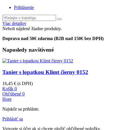
Prihlásenie
Viac detailov
Neboli nájdené žiadne produkty.
Doprava nad 50€ zdarma (B2B nad 150€ bez DPH)
Naposledy navštívené
Tanier s lopatkou Klimt čierny 0152
16,45 €
(s DPH)
Košík
0
Obľúbené
0
Hore
Najskôr sa prihláste.
Prihlásiť sa
Vytvorte si účet ak si chcete uložiť obľúbené položky.