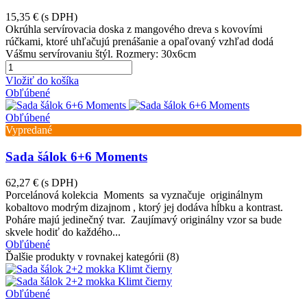
15,35 €
(s DPH)
Okrúhla servírovacia doska z mangového dreva s kovovími
rúčkami, ktoré uhľačujú prenášanie a opaľovaný vzhľad dodá
Vášmu servírovaniu štýl. Rozmery: 30x6cm
Vložiť do košíka
Obľúbené
Obľúbené
Vypredané
Sada šálok 6+6 Moments
62,27 €
(s DPH)
Porcelánová kolekcia Moments sa vyznačuje originálnym
kobaltovo modrým dizajnom , ktorý jej dodáva hĺbku a kontrast.
Poháre majú jedinečný tvar. Zaujímavý originálny vzor sa bude
skvele hodiť do každého...
Obľúbené
Ďalšie produkty v rovnakej kategórii (8)
Obľúbené