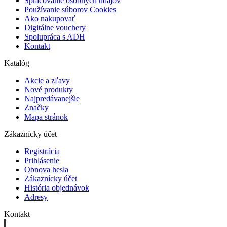
Spracovanie osobných údajov
Používanie súborov Cookies
Ako nakupovať
Digitálne vouchery
Spolupráca s ADH
Kontakt
Katalóg
Akcie a zľavy
Nové produkty
Najpredávanejšie
Značky
Mapa stránok
Zákaznícky účet
Registrácia
Prihlásenie
Obnova hesla
Zákaznícky účet
História objednávok
Adresy
Kontakt