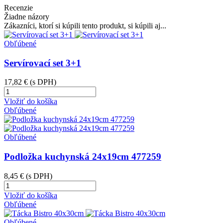
Recenzie
Žiadne názory
Zákazníci, ktorí si kúpili tento produkt, si kúpili aj...
Obľúbené
Servírovací set 3+1
17,82 €
(s DPH)
Vložiť do košíka
Obľúbené
Obľúbené
Podložka kuchynská 24x19cm 477259
8,45 €
(s DPH)
Vložiť do košíka
Obľúbené
Obľúbené