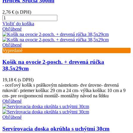
Hrnček Srdcia 300ml
2,76 €
(s DPH)
Vložiť do košíka
Obľúbené
Obľúbené
Vypredané
Košík na ovocie 2-posch. + drevená rúčka
38,5x29cm
19,18 €
(s DPH)
- oceľový košík s práškovým nástrekom- dve úrovne- drevená
rukoväť- priemer košíka: 29 cm a 24 cm- výška košíka: 10 cm a 9
cm- pre svojpomocnú montáž- montážny návod na štítku
Obľúbené
Obľúbené
Servírovacia doska okrúhla s uchýtmi 30cm