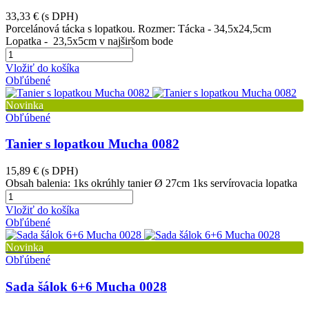
33,33 €
(s DPH)
Porcelánová tácka s lopatkou. Rozmer: Tácka - 34,5x24,5cm
Lopatka - 23,5x5cm v najširšom bode
Vložiť do košíka
Obľúbené
Novinka
Obľúbené
Tanier s lopatkou Mucha 0082
15,89 €
(s DPH)
Obsah balenia: 1ks okrúhly tanier Ø 27cm 1ks servírovacia lopatka
Vložiť do košíka
Obľúbené
Novinka
Obľúbené
Sada šálok 6+6 Mucha 0028