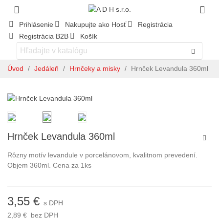
Prihlásenie
Nakupujte ako Hosť
Registrácia
Registrácia B2B
Košík
Úvod
/
Jedáleň
/
Hrnčeky a misky
/
Hrnček Levandula 360ml
Hrnček Levandula 360ml
Rôzny motív levandule v porcelánovom, kvalitnom prevedení.
Objem 360ml. Cena za 1ks
3,55 €
s DPH
2,89 €
bez DPH