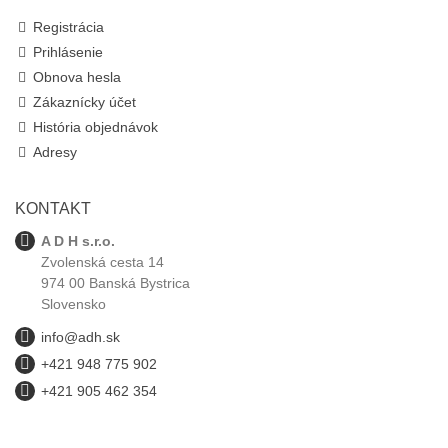
Registrácia
Prihlásenie
Obnova hesla
Zákaznícky účet
História objednávok
Adresy
KONTAKT
A D H s.r.o.
Zvolenská cesta 14
974 00 Banská Bystrica
Slovensko
info@adh.sk
+421 948 775 902
+421 905 462 354