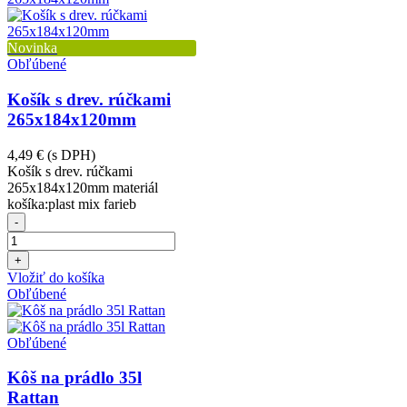
Novinka
Obľúbené
Košík s drev. rúčkami
265x184x120mm
4,49 €
(s DPH)
Košík s drev. rúčkami
265x184x120mm materiál
košíka:plast mix farieb
-
+
Vložiť do košíka
Obľúbené
Obľúbené
Kôš na prádlo 35l
Rattan