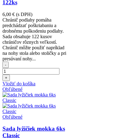
122ks
6,00 €
(s DPH)
Chránič podlahy pomáha
predchádzať poškriabaniu a
drobnému poškodeniu podlahy.
Sada obsahuje 122 kusov
chráničov rôznych veľkostí.
Chránič môžte použiť napríklad
na nohy stola alebo stoličky a pri
presúvaní nohy...
-
+
Vložiť do košíka
Obľúbené
Obľúbené
Sada lyžičiek mokka 6ks
Classic