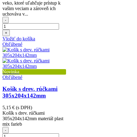
veko, ktoré uľahčuje prístup k
vašim veciam a zároveň ich
uchováva v...
-
+
Vložiť do košíka
Obľúbené
Novinka
Obľúbené
Košík s drev. rúčkami
305x204x142mm
5,15 €
(s DPH)
Košík s drev. rúčkami
305x204x142mm materiál plast
mix farieb
-