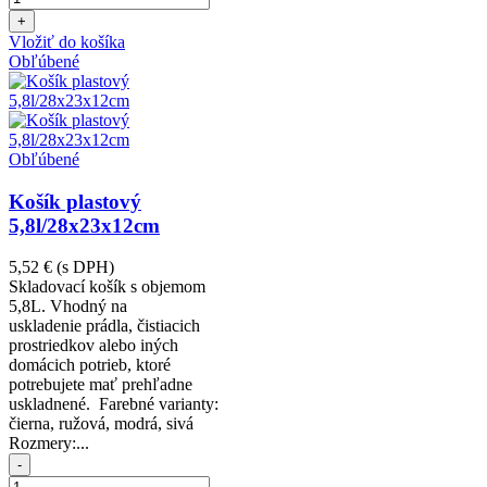
+
Vložiť do košíka
Obľúbené
Obľúbené
Košík plastový
5,8l/28x23x12cm
5,52 €
(s DPH)
Skladovací košík s objemom
5,8L. Vhodný na
uskladenie prádla, čistiacich
prostriedkov alebo iných
domácich potrieb, ktoré
potrebujete mať prehľadne
uskladnené. Farebné varianty:
čierna, ružová, modrá, sivá
Rozmery:...
-