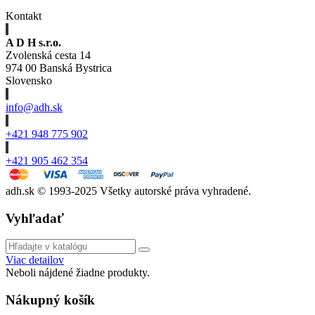
Kontakt
A D H s.r.o.
Zvolenská cesta 14
974 00 Banská Bystrica
Slovensko
info@adh.sk
+421 948 775 902
+421 905 462 354
adh.sk © 1993-2025 Všetky autorské práva vyhradené.
Vyhľadať
Viac detailov
Neboli nájdené žiadne produkty.
Nákupný košík