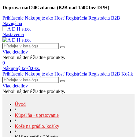
Doprava nad 50€ zdarma (B2B nad 150€ bez DPH)
Prihlásenie
Nakupujte ako Hosť
Registrácia
Registrácia B2B
Navigácia
Nastavenia
Viac detailov
Neboli nájdené žiadne produkty.
0
Nákupný košík
0
ks.
Prihlásenie
Nakupujte ako Hosť
Registrácia
Registrácia B2B
Košík
Viac detailov
Neboli nájdené žiadne produkty.
Úvod
/
Kúpeľňa - upratovanie
/
Koše na prádlo, košíky
/