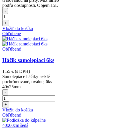
tvarovanou na prsty. Mix farieb
podľa dostupnosti. Objem:15L
-
+
Vložiť do košíka
Obľúbené
Obľúbené
Háčik samolepiaci 6ks
1,55 €
(s DPH)
Samolepiace háčiky lesklé
pochrómované, oválne, 6ks
40x25mm
-
+
Vložiť do košíka
Obľúbené