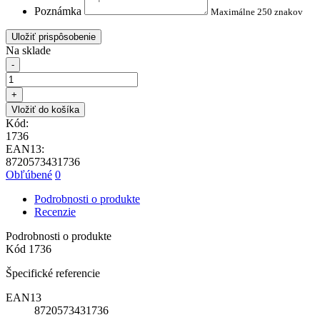
Poznámka
Maximálne 250 znakov
Uložiť prispôsobenie
Na sklade
-
+
Vložiť do košíka
Kód:
1736
EAN13:
8720573431736
Obľúbené
0
Podrobnosti o produkte
Recenzie
Podrobnosti o produkte
Kód
1736
Špecifické referencie
EAN13
8720573431736