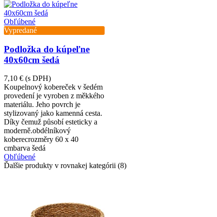
Obľúbené
Vypredané
Podložka do kúpeľne
40x60cm šedá
7,10 €
(s DPH)
Koupelnový kobereček v šedém
provedení je vyroben z měkkého
materiálu. Jeho povrch je
stylizovaný jako kamenná cesta.
Díky čemuž působí esteticky a
moderně.obdélníkový
koberecrozměry 60 x 40
cmbarva šedá
Obľúbené
Ďalšie produkty v rovnakej kategórii (8)