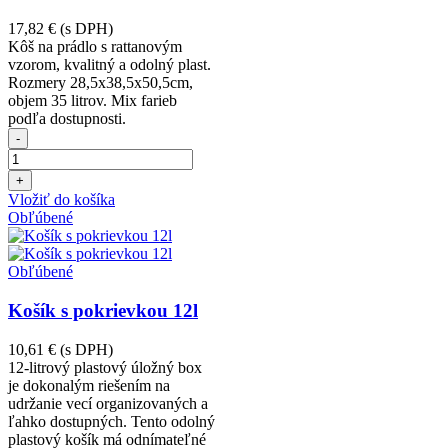
17,82 €
(s DPH)
Kôš na prádlo s rattanovým
vzorom, kvalitný a odolný plast.
Rozmery 28,5x38,5x50,5cm,
objem 35 litrov. Mix farieb
podľa dostupnosti.
-
+
Vložiť do košíka
Obľúbené
Obľúbené
Košík s pokrievkou 12l
10,61 €
(s DPH)
12-litrový plastový úložný box
je dokonalým riešením na
udržanie vecí organizovaných a
ľahko dostupných. Tento odolný
plastový košík má odnímateľné