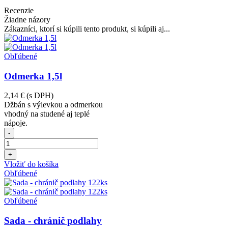
Recenzie
Žiadne názory
Zákazníci, ktorí si kúpili tento produkt, si kúpili aj...
Obľúbené
Odmerka 1,5l
2,14 €
(s DPH)
Džbán s výlevkou a odmerkou
vhodný na studené aj teplé
nápoje.
-
+
Vložiť do košíka
Obľúbené
Obľúbené
Sada - chránič podlahy