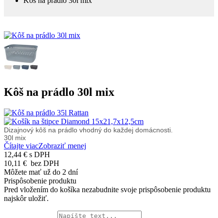
Kôš na prádlo 30l mix
Kôš na prádlo 30l mix
Dizajnový kôš na prádlo vhodný do každej domácnosti.
30l mix
Čítajte viac
Zobraziť menej
12,44 €
s DPH
10,11 €
bez DPH
Môžete mať už do 2 dní
Prispôsobenie produktu
Pred vložením do košíka nezabudnite svoje prispôsobenie produktu
najskôr uložiť.