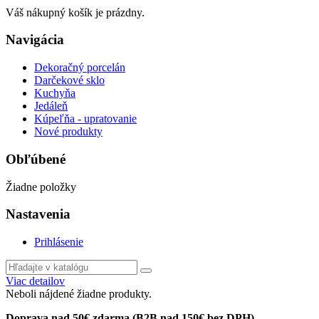
Váš nákupný košík je prázdny.
Navigácia
Dekoračný porcelán
Darčekové sklo
Kuchyňa
Jedáleň
Kúpeľňa - upratovanie
Nové produkty
Obľúbené
Žiadne položky
Nastavenia
Prihlásenie
Viac detailov
Neboli nájdené žiadne produkty.
Doprava nad 50€ zdarma (B2B nad 150€ bez DPH)