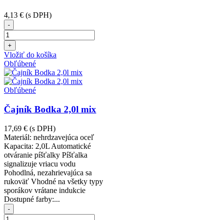
4,13 €
(s DPH)
-
+
Vložiť do košíka
Obľúbené
Obľúbené
Čajník Bodka 2,0l mix
17,69 €
(s DPH)
Materiál: nehrdzavejúca oceľ
Kapacita: 2,0L Automatické
otváranie píšťalky Píšťalka
signalizuje vriacu vodu
Pohodlná, nezahrievajúca sa
rukoväť Vhodné na všetky typy
sporákov vrátane indukcie
Dostupné farby:...
-