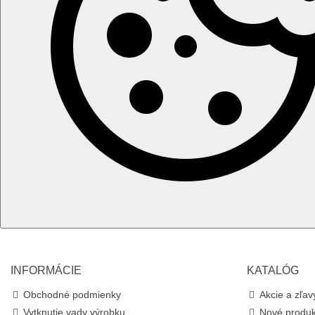
INFORMÁCIE
KATALÓG
Obchodné podmienky
Akcie a zľav
Vytknutie vady výrobku
Nové produk