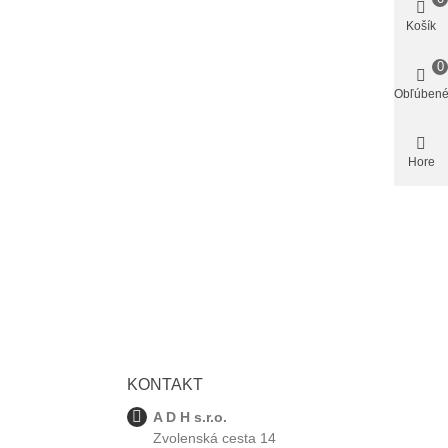
Košík
0
Obľúben
Hore
KONTAKT
A D H s.r.o.
Zvolenská cesta 14