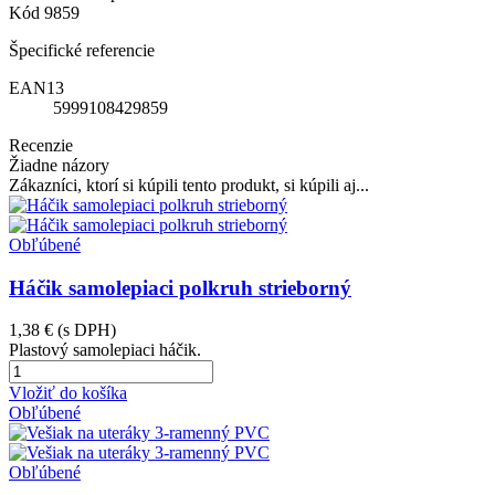
Kód
9859
Špecifické referencie
EAN13
5999108429859
Recenzie
Žiadne názory
Zákazníci, ktorí si kúpili tento produkt, si kúpili aj...
Obľúbené
Háčik samolepiaci polkruh strieborný
1,38 €
(s DPH)
Plastový samolepiaci háčik.
Vložiť do košíka
Obľúbené
Obľúbené