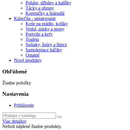
Poháre, džbány a kalíšky
Tácky a obrusy
Koreničky a špáradlá
Kúpeľňa - upratovanie
Koše na prádlo, košíky
Vedrá, misky a mopy
Portviše a kefy
Toaleta
Sušiaky, šnúry a štipce
Samolepiace háčiky
Ostatné
Nové produkty
Obľúbené
Žiadne položky
Nastavenia
Prihlásenie
Viac detailov
Neboli nájdené žiadne produkty.