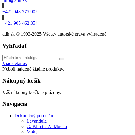
info@adh.sk
+421 948 775 902
+421 905 462 354
adh.sk © 1993-2025 Všetky autorské práva vyhradené.
Vyhľadať
Viac detailov
Neboli nájdené žiadne produkty.
Nákupný košík
Váš nákupný košík je prázdny.
Navigácia
Dekoračný porcelán
Levandula
G. Klimt a A. Mucha
Maky