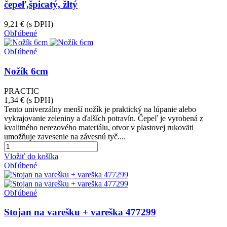
čepeľ,špicatý, žltý
9,21 €
(s DPH)
Obľúbené
Obľúbené
Nožík 6cm
PRACTIC
1,34 €
(s DPH)
Tento univerzálny menší nožík je praktický na lúpanie alebo
vykrajovanie zeleniny a ďalších potravín. Čepeľ je vyrobená z
kvalitného nerezového materiálu, otvor v plastovej rukoväti
umožňuje zavesenie na závesnú tyč....
Vložiť do košíka
Obľúbené
Obľúbené
Stojan na varešku + vareška 477299