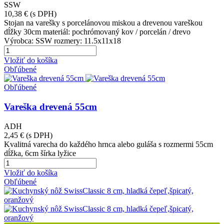
SSW
10,38 €
(s DPH)
Stojan na varešky s porcelánovou miskou a drevenou vareškou
dĺžky 30cm materiál: pochrómovaný kov / porcelán / drevo
Výrobca: SSW rozmery: 11.5x11x18
Vložiť do košíka
Obľúbené
Obľúbené
Vareška drevená 55cm
ADH
2,45 €
(s DPH)
Kvalitná varecha do každého hrnca alebo guláša s rozmermi 55cm
dĺžka, 6cm šírka lyžice
Vložiť do košíka
Obľúbené