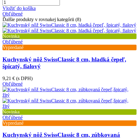
Vložiť do košíka
Obľúbené
Ďalšie produkty v rovnakej kategórii (8)
Novinka
Obľúbené
Vypredané
Kuchynský nôž SwissClassic 8 cm, hladká čepeľ,
špicatý, fialový
9,21 €
(s DPH)
Obľúbené
Novinka
Obľúbené
Vypredané
Kuchynský nôž SwissClassic 8 cm, zúbkovaná