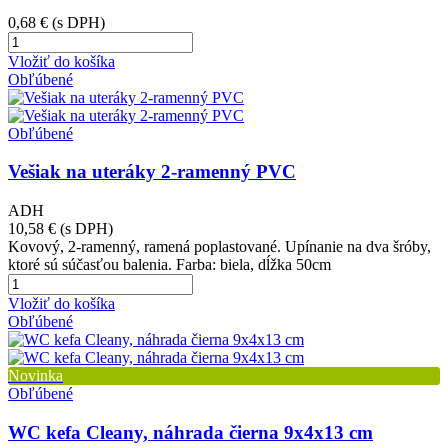
0,68 €
(s DPH)
Vložiť do košíka
Obľúbené
Obľúbené
Vešiak na uteráky 2-ramenný PVC
ADH
10,58 €
(s DPH)
Kovový, 2-ramenný, ramená poplastované. Upínanie na dva šróby,
ktoré sú súčasťou balenia. Farba: biela, dĺžka 50cm
Vložiť do košíka
Obľúbené
Novinka
Obľúbené
WC kefa Cleany, náhrada čierna 9x4x13 cm