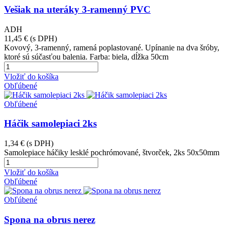
Vešiak na uteráky 3-ramenný PVC
ADH
11,45 €
(s DPH)
Kovový, 3-ramenný, ramená poplastované. Upínanie na dva šróby,
ktoré sú súčasťou balenia. Farba: biela, dĺžka 50cm
Vložiť do košíka
Obľúbené
Obľúbené
Háčik samolepiaci 2ks
1,34 €
(s DPH)
Samolepiace háčiky lesklé pochrómované, štvorček, 2ks 50x50mm
Vložiť do košíka
Obľúbené
Obľúbené
Spona na obrus nerez