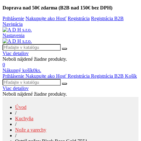
Doprava nad 50€ zdarma (B2B nad 150€ bez DPH)
Prihlásenie
Nakupujte ako Hosť
Registrácia
Registrácia B2B
Navigácia
Nastavenia
Viac detailov
Neboli nájdené žiadne produkty.
0
Nákupný košík
0
ks.
Prihlásenie
Nakupujte ako Hosť
Registrácia
Registrácia B2B
Košík
Viac detailov
Neboli nájdené žiadne produkty.
Úvod
/
Kuchyňa
/
Nože a varechy
/