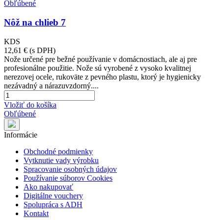
Obľúbené
Nôž na chlieb 7
KDS
12,61 €
(s DPH)
Nože určené pre bežné používanie v domácnostiach, ale aj pre
profesionálne použitie. Nože sú vyrobené z vysoko kvalitnej
nerezovej ocele, rukoväte z pevného plastu, ktorý je hygienicky
nezávadný a nárazuvzdorný....
Vložiť do košíka
Obľúbené
Informácie
Obchodné podmienky
Vytknutie vady výrobku
Spracovanie osobných údajov
Používanie súborov Cookies
Ako nakupovať
Digitálne vouchery
Spolupráca s ADH
Kontakt