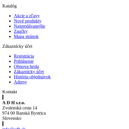
Katalóg
Akcie a zľavy
Nové produkty
Najpredávanejšie
Značky
Mapa stránok
Zákaznícky účet
Registrácia
Prihlásenie
Obnova hesla
Zákaznícky účet
História objednávok
Adresy
Kontakt
A D H s.r.o.
Zvolenská cesta 14
974 00 Banská Bystrica
Slovensko