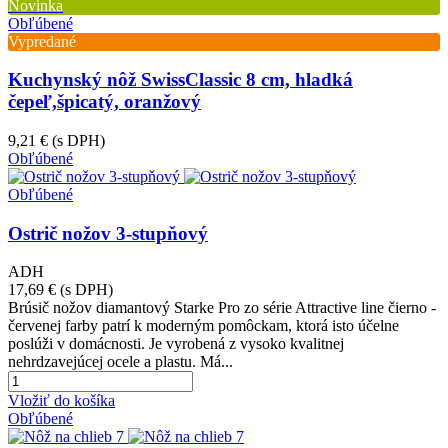
Novinka
Obľúbené
Vypredané
Kuchynský nôž SwissClassic 8 cm, hladká
čepeľ,špicatý, oranžový
9,21 €
(s DPH)
Obľúbené
Obľúbené
Ostrič nožov 3-stupňový
ADH
17,69 €
(s DPH)
Brúsič nožov diamantový Starke Pro zo série Attractive line čierno -
červenej farby patrí k moderným pomôckam, ktorá isto účelne
poslúži v domácnosti. Je vyrobená z vysoko kvalitnej
nehrdzavejúcej ocele a plastu. Má...
Vložiť do košíka
Obľúbené