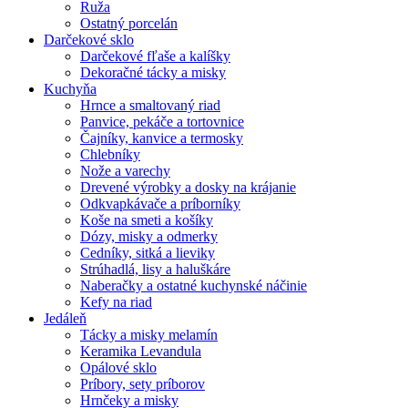
Ruža
Ostatný porcelán
Darčekové sklo
Darčekové fľaše a kalíšky
Dekoračné tácky a misky
Kuchyňa
Hrnce a smaltovaný riad
Panvice, pekáče a tortovnice
Čajníky, kanvice a termosky
Chlebníky
Nože a varechy
Drevené výrobky a dosky na krájanie
Odkvapkávače a príborníky
Koše na smeti a košíky
Dózy, misky a odmerky
Cedníky, sitká a lieviky
Strúhadlá, lisy a haluškáre
Naberačky a ostatné kuchynské náčinie
Kefy na riad
Jedáleň
Tácky a misky melamín
Keramika Levandula
Opálové sklo
Príbory, sety príborov
Hrnčeky a misky