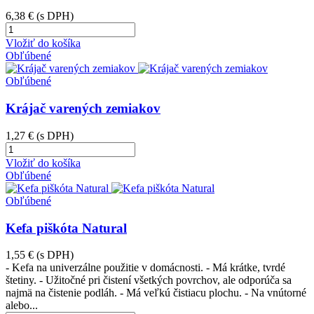
6,38 €
(s DPH)
Vložiť do košíka
Obľúbené
Obľúbené
Krájač varených zemiakov
1,27 €
(s DPH)
Vložiť do košíka
Obľúbené
Obľúbené
Kefa piškóta Natural
1,55 €
(s DPH)
- Kefa na univerzálne použitie v domácnosti. - Má krátke, tvrdé
štetiny. - Užitočné pri čistení všetkých povrchov, ale odporúča sa
najmä na čistenie podláh. - Má veľkú čistiacu plochu. - Na vnútorné
alebo...