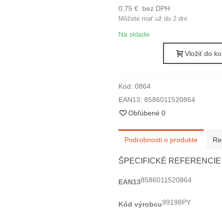
0,75 €
bez DPH
Môžete mať už do 2 dní
Na sklade
Vložiť do ko
Kód:
0864
EAN13:
8586011520864
Obľúbené
0
Podrobnosti o produkte
Re
ŠPECIFICKÉ REFERENCIE
8586011520864
EAN13
99198PY
Kód výrobcu