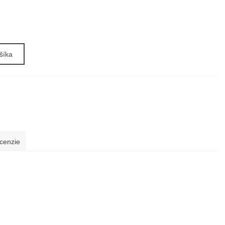
šíka
cenzie