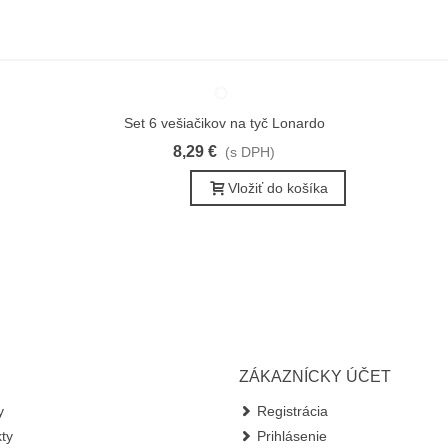
Set 6 vešiačikov na tyč Lonardo
Obľúbené
8,29 €
(s DPH)
Vložiť do košíka
ZÁKAZNÍCKY ÚČET
y
Registrácia
ty
Prihlásenie