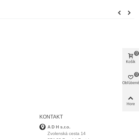
0
Košík
0
Obľúben
Hore
KONTAKT
A D H s.r.o.
Zvolenská cesta 14