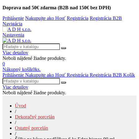
Doprava nad 50€ zdarma (B2B nad 150€ bez DPH)
Prihlásenie
Nakupujte ako Hosť
Registrácia
Registrácia B2B
Navigácia
Nastavenia
Viac detailov
Neboli nájdené žiadne produkty.
0
Nákupný košík
0
ks.
Prihlásenie
Nakupujte ako Hosť
Registrácia
Registrácia B2B
Košík
Viac detailov
Neboli nájdené žiadne produkty.
Úvod
/
Dekoračný porcelán
/
Ostatný porcelán
/