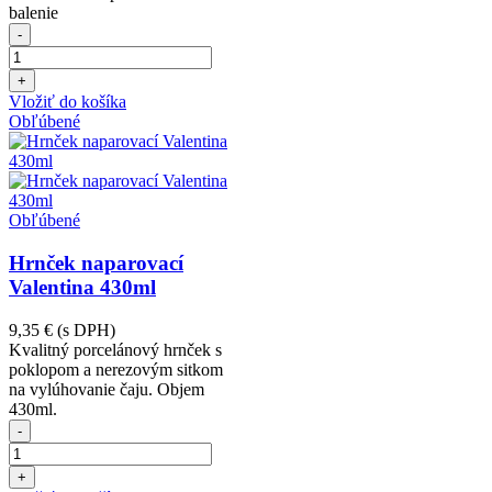
balenie
-
+
Vložiť do košíka
Obľúbené
Obľúbené
Hrnček naparovací
Valentina 430ml
9,35 €
(s DPH)
Kvalitný porcelánový hrnček s
poklopom a nerezovým sitkom
na vylúhovanie čaju. Objem
430ml.
-
+