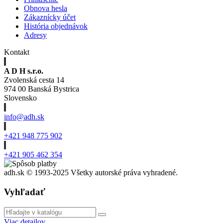
Obnova hesla
Zákaznícky účet
História objednávok
Adresy
Kontakt
A D H s.r.o.
Zvolenská cesta 14
974 00 Banská Bystrica
Slovensko
info@adh.sk
+421 948 775 902
+421 905 462 354
adh.sk © 1993-2025 Všetky autorské práva vyhradené.
Vyhľadať
Viac detailov