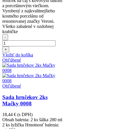
Hrnček na čaj s kovovým sitkom
a porcelánovým viečkom.
Vyrobený z najkvalitnejšieho
kostného porcelánu od
renomovanej značky Veroni.
Všetko zabalené v ozdobnej
krabičke
-
+
Vložiť do košíka
Obľúbené
Obľúbené
Sada hrnčekov 2ks
Mačky 0008
18,44 €
(s DPH)
Obsah balenia: 2 ks šálka 280 ml
2 ks lyžička Hmotnosť balenia: