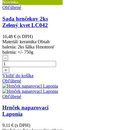
Novinka
Obľúbené
Sada hrnčekov 2ks
Zelený kvet LC042
16,48 €
(s DPH)
Materiál: keramika Obsah
balenia: 2ks šálka Hmotnosť
balenia: +/- 750g
-
+
Vložiť do košíka
Obľúbené
Obľúbené
Hrnček naparovací
Laponia
9,11 €
(s DPH)