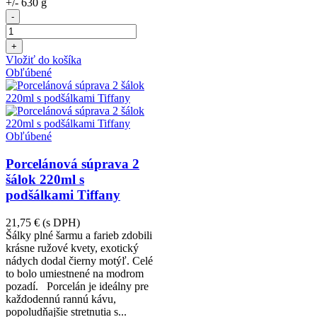
+/- 630 g
-
+
Vložiť do košíka
Obľúbené
Obľúbené
Porcelánová súprava 2
šálok 220ml s
podšálkami Tiffany
21,75 €
(s DPH)
Šálky plné šarmu a farieb zdobili
krásne ružové kvety, exotický
nádych dodal čierny motýľ. Celé
to bolo umiestnené na modrom
pozadí. Porcelán je ideálny pre
každodennú rannú kávu,
popoludňajšie stretnutia s...