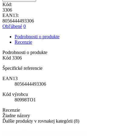
Kód:
3306
EAN13:
8056444493306
Obľúbené
0
Podrobnosti o produkte
Recenzie
Podrobnosti o produkte
Kód
3306
Špecifické referencie
EAN13
8056444493306
Kód výrobcu
80998TO1
Recenzie
Žiadne názory
Ďalšie produkty v rovnakej kategórii (8)