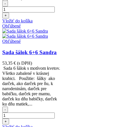
-
+
Vložiť do košíka
Obľúbené
Obľúbené
Sada šálok 6+6 Sandra
53,35 €
(s DPH)
Sada 6 šálok s motívom kvetov.
Všetko zabalené v krásnej
krabici. Použitie: šálky ako
darček, ako darček pre ňu, k
narodeninám, darček pre
babičku, darček pre mamu,
darček ku dňu babičky, darček
ku dňu matiek,...
-
+
Vložiť do košíka