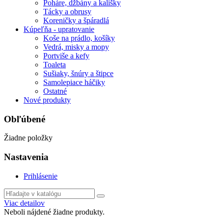
Poháre, džbány a kalíšky
Tácky a obrusy
Koreničky a špáradlá
Kúpeľňa - upratovanie
Koše na prádlo, košíky
Vedrá, misky a mopy
Portviše a kefy
Toaleta
Sušiaky, šnúry a štipce
Samolepiace háčiky
Ostatné
Nové produkty
Obľúbené
Žiadne položky
Nastavenia
Prihlásenie
Viac detailov
Neboli nájdené žiadne produkty.