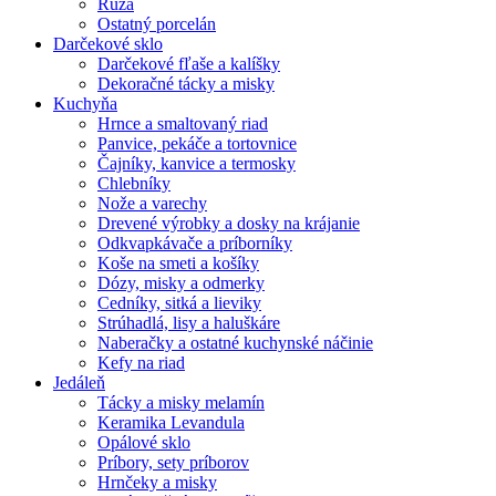
Ruža
Ostatný porcelán
Darčekové sklo
Darčekové fľaše a kalíšky
Dekoračné tácky a misky
Kuchyňa
Hrnce a smaltovaný riad
Panvice, pekáče a tortovnice
Čajníky, kanvice a termosky
Chlebníky
Nože a varechy
Drevené výrobky a dosky na krájanie
Odkvapkávače a príborníky
Koše na smeti a košíky
Dózy, misky a odmerky
Cedníky, sitká a lieviky
Strúhadlá, lisy a haluškáre
Naberačky a ostatné kuchynské náčinie
Kefy na riad
Jedáleň
Tácky a misky melamín
Keramika Levandula
Opálové sklo
Príbory, sety príborov
Hrnčeky a misky