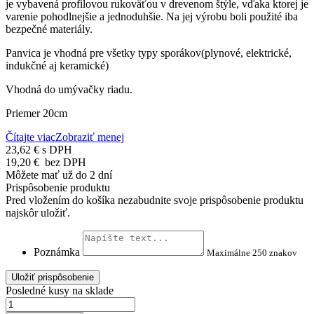
je vybavená profilovou rukoväťou v drevenom štýle, vďaka ktorej je
varenie pohodlnejšie a jednoduhšie. Na jej výrobu boli použité iba
bezpečné materiály.
Panvica je vhodná pre všetky typy sporákov(plynové, elektrické,
indukčné aj keramické)
Vhodná do umývačky riadu.
Priemer 20cm
Čítajte viac
Zobraziť menej
23,62 €
s DPH
19,20 €
bez DPH
Môžete mať už do 2 dní
Prispôsobenie produktu
Pred vložením do košíka nezabudnite svoje prispôsobenie produktu
najskôr uložiť.
Poznámka
Maximálne 250 znakov
Uložiť prispôsobenie
Posledné kusy na sklade