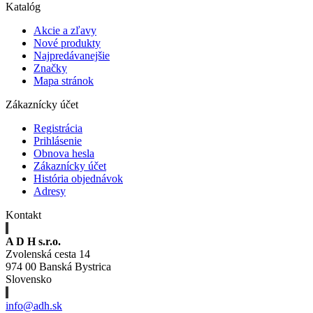
Katalóg
Akcie a zľavy
Nové produkty
Najpredávanejšie
Značky
Mapa stránok
Zákaznícky účet
Registrácia
Prihlásenie
Obnova hesla
Zákaznícky účet
História objednávok
Adresy
Kontakt
A D H s.r.o.
Zvolenská cesta 14
974 00 Banská Bystrica
Slovensko
info@adh.sk