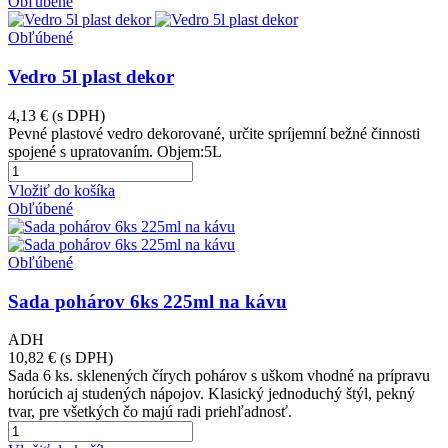
Obľúbené
Obľúbené
Vedro 5l plast dekor
4,13 €
(s DPH)
Pevné plastové vedro dekorované, určite spríjemní bežné činnosti
spojené s upratovaním. Objem:5L
Vložiť do košíka
Obľúbené
Obľúbené
Sada pohárov 6ks 225ml na kávu
ADH
10,82 €
(s DPH)
Sada 6 ks. sklenených čírych pohárov s uškom vhodné na prípravu
horúcich aj studených nápojov. Klasický jednoduchý štýl, pekný
tvar, pre všetkých čo majú radi priehľadnosť.