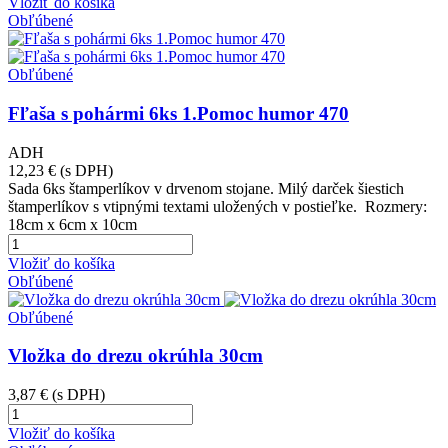
Vložiť do košíka
Obľúbené
Obľúbené
Fľaša s pohármi 6ks 1.Pomoc humor 470
ADH
12,23 €
(s DPH)
Sada 6ks štamperlíkov v drvenom stojane. Milý darček šiestich
štamperlíkov s vtipnými textami uložených v postieľke. Rozmery:
18cm x 6cm x 10cm
Vložiť do košíka
Obľúbené
Obľúbené
Vložka do drezu okrúhla 30cm
3,87 €
(s DPH)
Vložiť do košíka