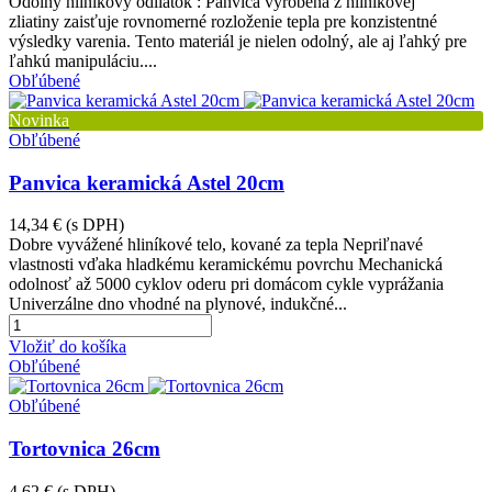
Odolný hliníkový odliatok : Panvica vyrobená z hliníkovej
zliatiny zaisťuje rovnomerné rozloženie tepla pre konzistentné
výsledky varenia. Tento materiál je nielen odolný, ale aj ľahký pre
ľahkú manipuláciu....
Obľúbené
Novinka
Obľúbené
Panvica keramická Astel 20cm
14,34 €
(s DPH)
Dobre vyvážené hliníkové telo, kované za tepla Nepriľnavé
vlastnosti vďaka hladkému keramickému povrchu Mechanická
odolnosť až 5000 cyklov oderu pri domácom cykle vyprážania
Univerzálne dno vhodné na plynové, indukčné...
Vložiť do košíka
Obľúbené
Obľúbené
Tortovnica 26cm
4,62 €
(s DPH)