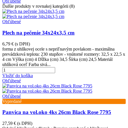
Obľúbené
Ďalšie produkty v rovnakej kategórii (8)
Obľúbené
Plech na pečenie 34x24x3,5 cm
6,79 €
(s DPH)
forma z uhlíkovej ocele s nepriľnavým povlakom - maximálna
prevádzková teplota: 230 stupňov - vnútorné rozmery: 32,5 x 22,5 x
4 cm Výška (cm) 4 Dĺžka (cm) 34,5 Šírka (cm) 24,5 Materiál
uhlíková oceľ Farba sivá...
Vložiť do košíka
Obľúbené
Obľúbené
Vypredané
Panvica na vol.oko 4ks 26cm Black Rose 7795
27,59 €
(s DPH)