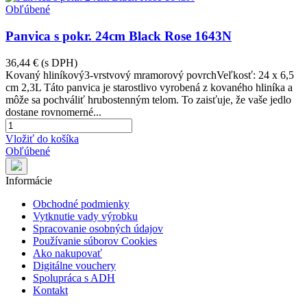
Obľúbené
Panvica s pokr. 24cm Black Rose 1643N
36,44 €
(s DPH)
Kovaný hliníkový3-vrstvový mramorový povrchVeľkosť: 24 x 6,5
cm 2,3L Táto panvica je starostlivo vyrobená z kovaného hliníka a
môže sa pochváliť hrubostenným telom. To zaisťuje, že vaše jedlo
dostane rovnomerné...
Vložiť do košíka
Obľúbené
Informácie
Obchodné podmienky
Vytknutie vady výrobku
Spracovanie osobných údajov
Používanie súborov Cookies
Ako nakupovať
Digitálne vouchery
Spolupráca s ADH
Kontakt