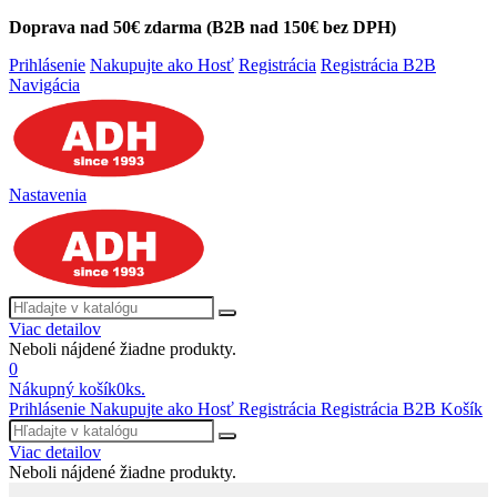
Doprava nad 50€ zdarma (B2B nad 150€ bez DPH)
Prihlásenie
Nakupujte ako Hosť
Registrácia
Registrácia B2B
Navigácia
Nastavenia
Viac detailov
Neboli nájdené žiadne produkty.
0
Nákupný košík
0
ks.
Prihlásenie
Nakupujte ako Hosť
Registrácia
Registrácia B2B
Košík
Viac detailov
Neboli nájdené žiadne produkty.