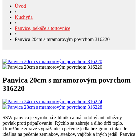
Úvod
/
Kuchyňa
/
Panvice, pekáče a tortovnice
/
Panvica 20cm s mramorovým povrchom 316220
Panvica 20cm s mramorovým povrchom
316220
SSW panvica je vyrobená z hliníka a má odolný antiadhézny
povlak proti pripaľovaniu. Rýchlo sa zahreje a dlho drží teplo.
Umožňuje zdravé vyprážanie a pečenie jedla bez gramu tuku. Je
ideálna na pečenie zemiakov, steakov, vajíčok a iných jedál. Panvica