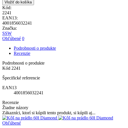
Vložiť do košíka
Kód:
2241
EAN13:
4001856032241
Značka:
SSW
Obľúbené
0
Podrobnosti o produkte
Recenzie
Podrobnosti o produkte
Kód
2241
Špecifické referencie
EAN13
4001856032241
Recenzie
Žiadne názory
Zákazníci, ktorí si kúpili tento produkt, si kúpili aj...
Obľúbené