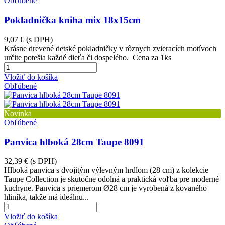
Obľúbené
Pokladnička kniha mix 18x15cm
9,07 €
(s DPH)
Krásne drevené detské pokladničky v rôznych zvieracích motívoch
určite potešia každé dieťa či dospelého. Cena za 1ks
Vložiť do košíka
Obľúbené
Novinka
Obľúbené
Panvica hlboká 28cm Taupe 8091
32,39 €
(s DPH)
Hlboká panvica s dvojitým výlevným hrdlom (28 cm) z kolekcie
Taupe Collection je skutočne odolná a praktická voľba pre moderné
kuchyne. Panvica s priemerom Ø28 cm je vyrobená z kovaného
hliníka, takže má ideálnu...
Vložiť do košíka