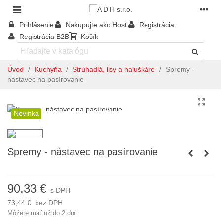
Prihlásenie
Nakupujte ako Hosť
Registrácia
Registrácia B2B
Košík
Úvod
/
Kuchyňa
/
Strúhadlá, lisy a haluškáre
/
Spremy -
nástavec na pasírovanie
Novinka
Spremy - nástavec na pasírovanie
90,33 €
s DPH
73,44 €
bez DPH
Môžete mať už do 2 dní