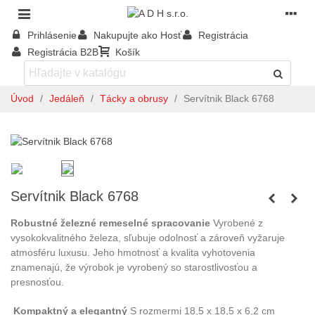
Prihlásenie
Nakupujte ako Hosť
Registrácia
Registrácia B2B
Košík
Úvod
/
Jedáleň
/
Tácky a obrusy
/
Servítnik Black 6768
Servítnik Black 6768
Robustné železné remeselné spracovanie
Vyrobené z
vysokokvalitného železa, sľubuje odolnosť a zároveň vyžaruje
atmosféru luxusu. Jeho hmotnosť a kvalita vyhotovenia
znamenajú, že výrobok je vyrobený so starostlivosťou a
presnosťou.
Kompaktný a elegantný
S rozmermi 18,5 x 18,5 x 6,2 cm