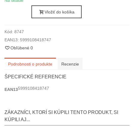
Na sklade
Vložiť do košíka
Kód:
8747
EAN13:
5999108418747
Obľúbené
0
Podrobnosti o produkte
Recenzie
ŠPECIFICKÉ REFERENCIE
5999108418747
EAN13
ZÁKAZNÍCI, KTORÍ SI KÚPILI TENTO PRODUKT, SI
KÚPILI AJ...