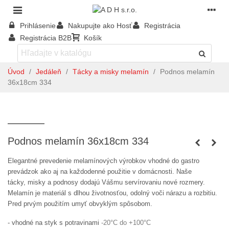
Prihlásenie
Nakupujte ako Hosť
Registrácia
Registrácia B2B
Košík
Úvod
/
Jedáleň
/
Tácky a misky melamín
/
Podnos melamín
36x18cm 334
Podnos melamín 36x18cm 334
Elegantné prevedenie melamínových výrobkov vhodné do gastro
prevádzok ako aj na každodenné použitie v domácnosti. Naše
tácky, misky a podnosy dodajú Vášmu servírovaniu nové rozmery.
Melamín je materiál s dlhou životnosťou, odolný voči nárazu a rozbitiu.
Pred prvým použitím umyť obvyklým spôsobom.
- vhodné na styk s potravinami
-20°C do +100°C