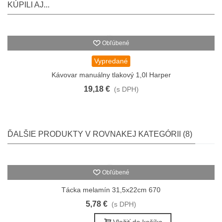
KÚPILI AJ...
Obľúbené
Vypredané
Kávovar manuálny tlakový 1,0l Harper
19,18 €
(s DPH)
ĎALŠIE PRODUKTY V ROVNAKEJ KATEGÓRII (8)
Obľúbené
Tácka melamín 31,5x22cm 670
5,78 €
(s DPH)
Vložiť do košíka