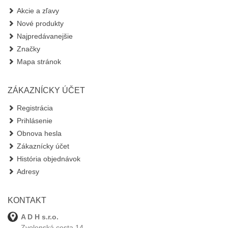
Akcie a zľavy
Nové produkty
Najpredávanejšie
Značky
Mapa stránok
ZÁKAZNÍCKY ÚČET
Registrácia
Prihlásenie
Obnova hesla
Zákaznícky účet
História objednávok
Adresy
KONTAKT
A D H s.r.o.
Zvolenská cesta 14