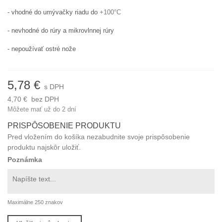
- vhodné do umývačky riadu do
+100°C
- nevhodné do rúry a mikrovlnnej rúry
- nepoužívať ostré nože
5,78 €
s DPH
4,70 €
bez DPH
Môžete mať už do 2 dní
PRISPÔSOBENIE PRODUKTU
Pred vložením do košíka nezabudnite svoje prispôsobenie
produktu najskôr uložiť.
Poznámka
Maximálne 250 znakov