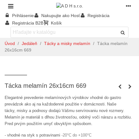
Prihlásenie
Nakupujte ako Hosť
Registrácia
Registrácia B2B
Košík
Úvod
/
Jedáleň
/
Tácky a misky melamín
/
Tácka melamín
26x16cm 669
Tácka melamín 26x16cm 669
Elegantné prevedenie melamínových výrobkov vhodné do gastro
prevádzok ako aj na každodenné použitie v domácnosti. Naše
tácky, misky a podnosy dodajú Vášmu servírovaniu nové rozmery.
Melamín je materiál s dlhou životnosťou, odolný voči nárazu a rozbitiu.
Pred prvým použitím umyť obvyklým spôsobom.
- vhodné na styk s potravinami
-20°C do +100°C