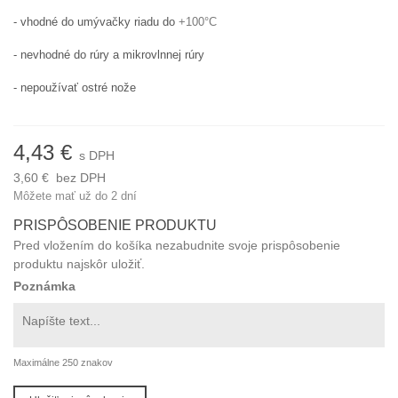
- vhodné do umývačky riadu do
+100°C
- nevhodné do rúry a mikrovlnnej rúry
- nepoužívať ostré nože
4,43 €
s DPH
3,60 €
bez DPH
Môžete mať už do 2 dní
PRISPÔSOBENIE PRODUKTU
Pred vložením do košíka nezabudnite svoje prispôsobenie
produktu najskôr uložiť.
Poznámka
Maximálne 250 znakov