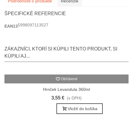
Podrobnosti o produkte
Recenzie
ŠPECIFICKÉ REFERENCIE
5998097113527
EAN13
ZÁKAZNÍCI, KTORÍ SI KÚPILI TENTO PRODUKT, SI
KÚPILI AJ...
Obľúbené
Hrnček Levandula 360ml
3,55 €
(s DPH)
Vložiť do košíka