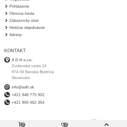
Prihlásenie
Obnova hesla
Zákaznícky účet
História objednávok
Adresy
KONTAKT
A D H s.r.o.
Zvolenská cesta 14
974 00 Banská Bystrica
Slovensko
info@adh.sk
+421 948 775 902
+421 905 462 354
0
0