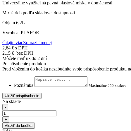
Univerzálne využiteľná pevná plastová miska v domácnosti.
Mix farieb podľa skladovej dostupnosti.
Objem 6,2L
Výrobca: PLAFOR
Čítajte viac
Zobraziť menej
2,64 €
s DPH
2,15 €
bez DPH
Môžete mať už do 2 dní
Prispôsobenie produktu
Pred vložením do košíka nezabudnite svoje prispôsobenie produktu na
Poznámka
Maximálne 250 znakov
Uložiť prispôsobenie
Na sklade
-
+
Vložiť do košíka