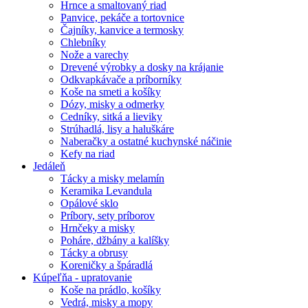
Hrnce a smaltovaný riad
Panvice, pekáče a tortovnice
Čajníky, kanvice a termosky
Chlebníky
Nože a varechy
Drevené výrobky a dosky na krájanie
Odkvapkávače a príborníky
Koše na smeti a košíky
Dózy, misky a odmerky
Cedníky, sitká a lieviky
Strúhadlá, lisy a haluškáre
Naberačky a ostatné kuchynské náčinie
Kefy na riad
Jedáleň
Tácky a misky melamín
Keramika Levandula
Opálové sklo
Príbory, sety príborov
Hrnčeky a misky
Poháre, džbány a kalíšky
Tácky a obrusy
Koreničky a špáradlá
Kúpeľňa - upratovanie
Koše na prádlo, košíky
Vedrá, misky a mopy