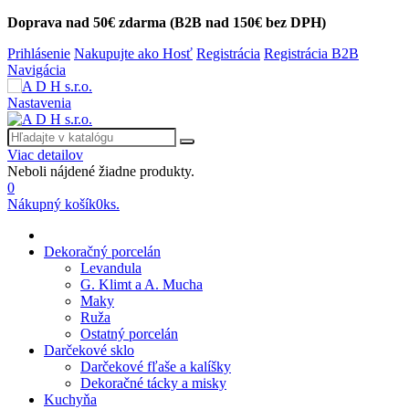
Doprava nad 50€ zdarma (B2B nad 150€ bez DPH)
Prihlásenie
Nakupujte ako Hosť
Registrácia
Registrácia B2B
Navigácia
Nastavenia
Viac detailov
Neboli nájdené žiadne produkty.
0
Nákupný košík
0
ks.
Dekoračný porcelán
Levandula
G. Klimt a A. Mucha
Maky
Ruža
Ostatný porcelán
Darčekové sklo
Darčekové fľaše a kalíšky
Dekoračné tácky a misky
Kuchyňa