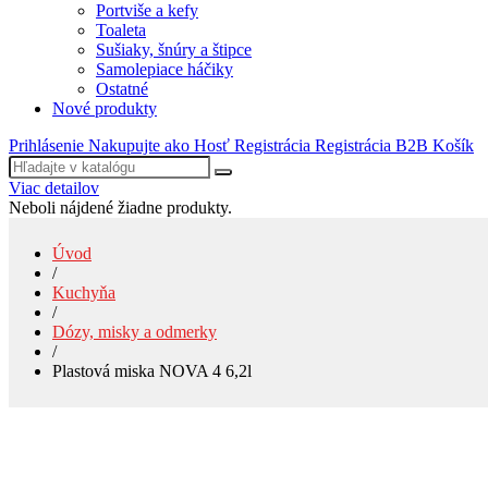
Portviše a kefy
Toaleta
Sušiaky, šnúry a štipce
Samolepiace háčiky
Ostatné
Nové produkty
Prihlásenie
Nakupujte ako Hosť
Registrácia
Registrácia B2B
Košík
Viac detailov
Neboli nájdené žiadne produkty.
Úvod
/
Kuchyňa
/
Dózy, misky a odmerky
/
Plastová miska NOVA 4 6,2l