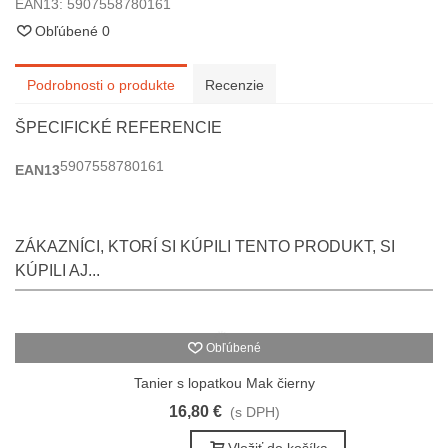
EAN13:
5907558780161
Obľúbené
0
Podrobnosti o produkte
Recenzie
ŠPECIFICKÉ REFERENCIE
5907558780161
EAN13
ZÁKAZNÍCI, KTORÍ SI KÚPILI TENTO PRODUKT, SI
KÚPILI AJ...
Obľúbené
Tanier s lopatkou Mak čierny
16,80 €
(s DPH)
Vložiť do košíka