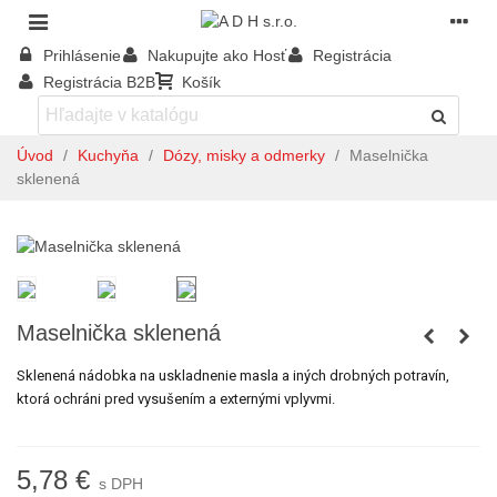
Prihlásenie
Nakupujte ako Hosť
Registrácia
Registrácia B2B
Košík
Úvod
/
Kuchyňa
/
Dózy, misky a odmerky
/
Maselnička
sklenená
Maselnička sklenená
Sklenená nádobka na uskladnenie masla a iných drobných potravín,
ktorá ochráni pred vysušením a externými vplyvmi.
5,78 €
s DPH