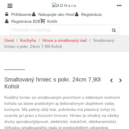
Prihlásenie
Nakupujte ako Hosť
Registrácia
Registrácia B2B
Košík
Úvod
/
Kuchyňa
/
Hrnce a smaltovaný riad
/
Smaltovaný
hrniec s pokr. 24cm 7,90l Kohút
Smaltovaný hrniec s pokr. 24cm 7,90l
Kohút
Kvalitný hrniec so smaltovaným povrchom s vidieckym motívom
kohúta sa stane praktickým aj dekoratívnym doplnkom vašej
kuchyne.
Má pekný oblý tvar, pokrievka má plastový úchyt čo
oceníte pri práci s horúcim hrncom. Hrniec je vhodný na všetky
druhy sporákov(plynové, elektrické, indukčné, sklokeramické).
Výhodou smaltovaného riadu je predovšetkým zdravotná