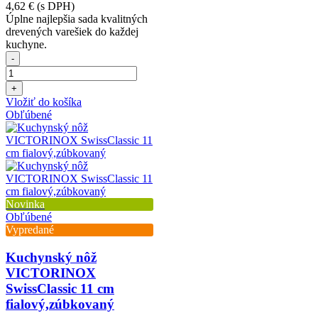
4,62 €
(s DPH)
Úplne najlepšia sada kvalitných
drevených varešiek do každej
kuchyne.
-
+
Vložiť do košíka
Obľúbené
Novinka
Obľúbené
Vypredané
Kuchynský nôž
VICTORINOX
SwissClassic 11 cm
fialový,zúbkovaný