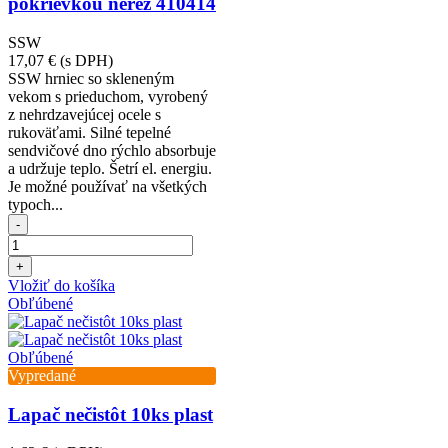
pokrievkou nerez 410414
SSW
17,07 €
(s DPH)
SSW hrniec so skleneným
vekom s prieduchom, vyrobený
z nehrdzavejúcej ocele s
rukoväťami. Silné tepelné
sendvičové dno rýchlo absorbuje
a udržuje teplo. Šetrí el. energiu.
Je možné používať na všetkých
typoch...
-
+
Vložiť do košíka
Obľúbené
Obľúbené
Vypredané
Lapač nečistôt 10ks plast