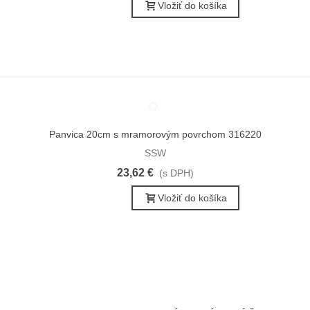
Vložiť do košíka
Panvica 20cm s mramorovým povrchom 316220
Obľúbené
SSW
23,62 €
(s DPH)
Vložiť do košíka