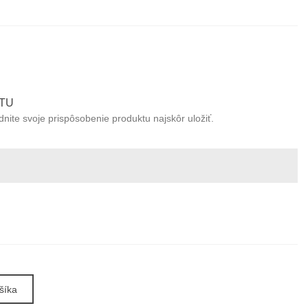
TU
ite svoje prispôsobenie produktu najskôr uložiť.
šíka