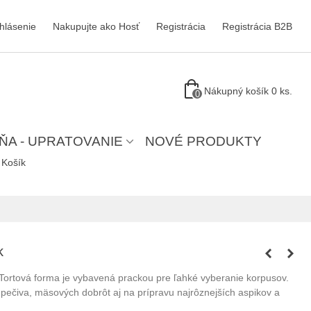
ihlásenie
Nakupujte ako Hosť
Registrácia
Registrácia B2B
Nákupný košík
0
ks.
0
ŇA - UPRATOVANIE
NOVÉ PRODUKTY
Košík
k
.Tortová forma je vybavená prackou pre ľahké vyberanie korpusov.
 pečiva, mäsových dobrôt aj na prípravu najrôznejších aspikov a