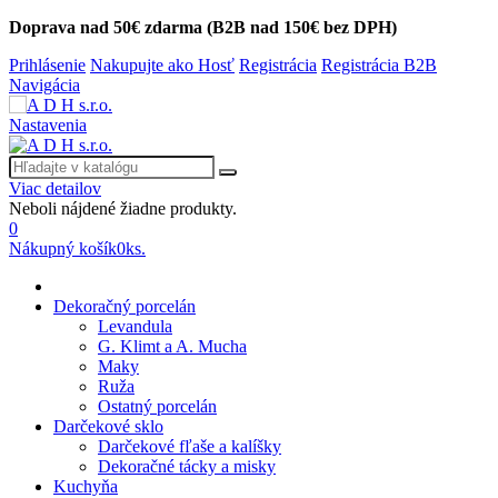
Doprava nad 50€ zdarma (B2B nad 150€ bez DPH)
Prihlásenie
Nakupujte ako Hosť
Registrácia
Registrácia B2B
Navigácia
Nastavenia
Viac detailov
Neboli nájdené žiadne produkty.
0
Nákupný košík
0
ks.
Dekoračný porcelán
Levandula
G. Klimt a A. Mucha
Maky
Ruža
Ostatný porcelán
Darčekové sklo
Darčekové fľaše a kalíšky
Dekoračné tácky a misky
Kuchyňa