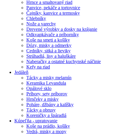
Hrnce a smaltovaný riad
Panvice, pekáče a tortovnice
Čajníky, kanvice a termosky
Chlebníky
Nože a varechy
Drevené výrobky a dosky na krájanie
Odkvapkávače a príborníky
Koše na smeti a košíky
Dózy, misky a odmerky
Cedníky, sitká a lieviky
Strúhadlá, lisy a haluškáre
Naberačky a ostatné kuchynské náčinie
Kefy na riad
Jedáleň
Tácky a misky melamín
Keramika Levandula
Opálové sklo
Príbory, sety príborov
Hrnčeky a misky
Poháre, džbány a kalíšky
Tácky a obrusy
Koreničky a špáradlá
Kúpeľňa - upratovanie
Koše na prádlo, košíky
Vedrá, misky a mopy