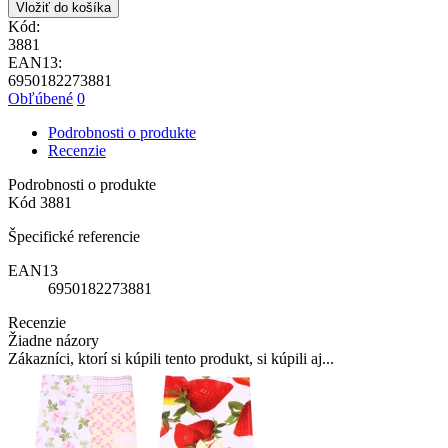
Vložiť do košíka
Kód:
3881
EAN13:
6950182273881
Obľúbené
0
Podrobnosti o produkte
Recenzie
Podrobnosti o produkte
Kód
3881
Špecifické referencie
EAN13
6950182273881
Recenzie
Žiadne názory
Zákazníci, ktorí si kúpili tento produkt, si kúpili aj...