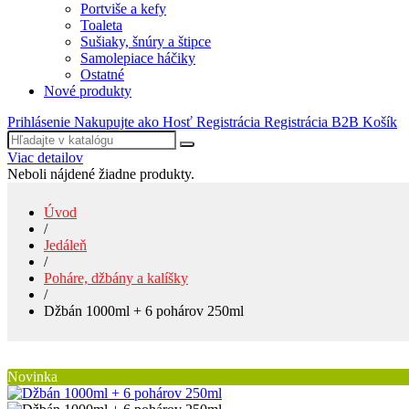
Portviše a kefy
Toaleta
Sušiaky, šnúry a štipce
Samolepiace háčiky
Ostatné
Nové produkty
Prihlásenie
Nakupujte ako Hosť
Registrácia
Registrácia B2B
Košík
Viac detailov
Neboli nájdené žiadne produkty.
Úvod
/
Jedáleň
/
Poháre, džbány a kalíšky
/
Džbán 1000ml + 6 pohárov 250ml
Novinka