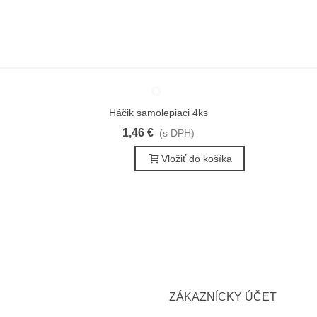
Háčik samolepiaci 4ks
Obľúbené
1,46 €
(s DPH)
Vložiť do košíka
ZÁKAZNÍCKY ÚČET