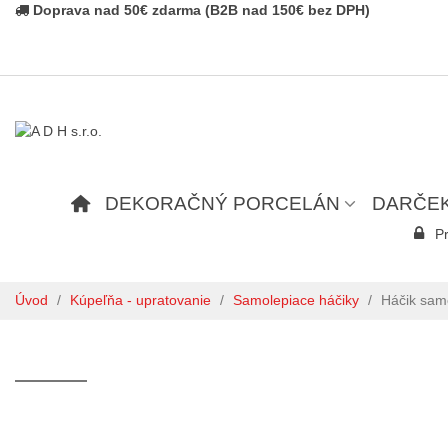
Doprava nad 50€ zdarma (B2B nad 150€ bez DPH)
DEKORAČNÝ PORCELÁN
DARČE
Pr
Úvod
/
Kúpeľňa - upratovanie
/
Samolepiace háčiky
/
Háčik samo