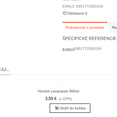
EAN13:
5901772000159
Obľúbené
0
Podrobnosti o produkte
Re
ŠPECIFICKÉ REFERENCIE
5901772000159
EAN13
AJ...
Hrnček Levandula 360ml
Obľúbené
3,55 €
(s DPH)
Vložiť do košíka