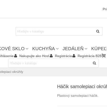
Pr
KOVÉ SKLO
KUCHYŇA
JEDÁLEŇ
KÚPEĽ
ihlásenie
Nakupujte ako Hosť
Registrácia
Registrácia B2B
lepiaci okrúhly
Háčik samolepiaci okrú
Plastový samolepiaci háčik.