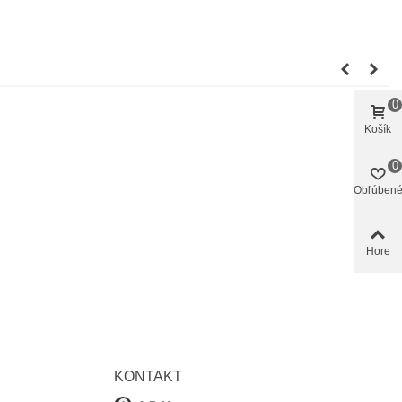
0
Košík
0
Obľúben
Hore
KONTAKT