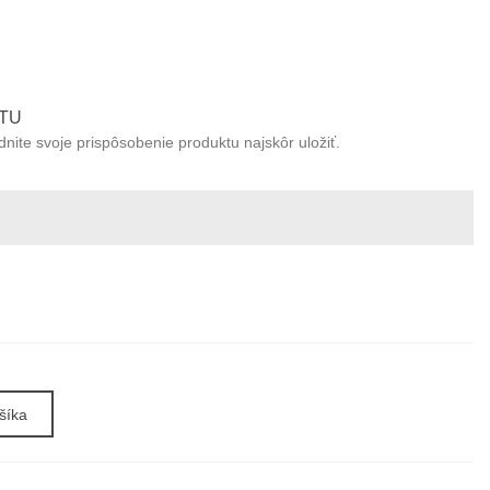
TU
ite svoje prispôsobenie produktu najskôr uložiť.
šíka