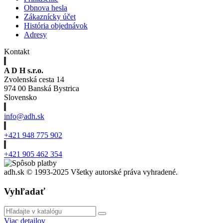
Obnova hesla
Zákaznícky účet
História objednávok
Adresy
Kontakt
A D H s.r.o.
Zvolenská cesta 14
974 00 Banská Bystrica
Slovensko
info@adh.sk
+421 948 775 902
+421 905 462 354
adh.sk © 1993-2025 Všetky autorské práva vyhradené.
Vyhľadať
Viac detailov