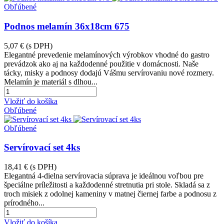
Obľúbené
Podnos melamín 36x18cm 675
5,07 €
(s DPH)
Elegantné prevedenie melamínových výrobkov vhodné do gastro
prevádzok ako aj na každodenné použitie v domácnosti. Naše
tácky, misky a podnosy dodajú Vášmu servírovaniu nové rozmery.
Melamín je materiál s dlhou...
Vložiť do košíka
Obľúbené
Obľúbené
Servírovací set 4ks
18,41 €
(s DPH)
Elegantná 4-dielna servírovacia súprava je ideálnou voľbou pre
špeciálne príležitosti a každodenné stretnutia pri stole. Skladá sa z
troch misiek z odolnej kameniny v matnej čiernej farbe a podnosu z
prírodného...
Vložiť do košíka