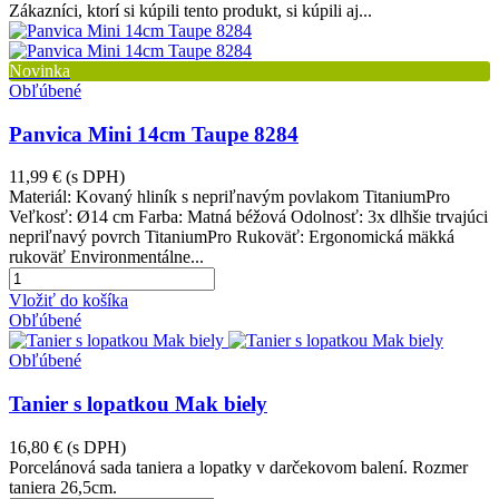
Zákazníci, ktorí si kúpili tento produkt, si kúpili aj...
Novinka
Obľúbené
Panvica Mini 14cm Taupe 8284
11,99 €
(s DPH)
Materiál: Kovaný hliník s nepriľnavým povlakom TitaniumPro
Veľkosť: Ø14 cm Farba: Matná béžová Odolnosť: 3x dlhšie trvajúci
nepriľnavý povrch TitaniumPro Rukoväť: Ergonomická mäkká
rukoväť Environmentálne...
Vložiť do košíka
Obľúbené
Obľúbené
Tanier s lopatkou Mak biely
16,80 €
(s DPH)
Porcelánová sada taniera a lopatky v darčekovom balení. Rozmer
taniera 26,5cm.