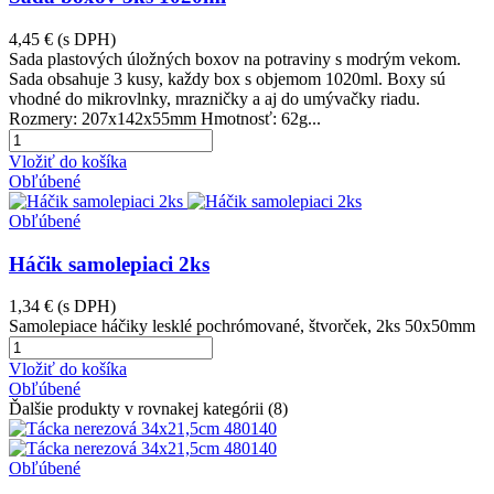
4,45 €
(s DPH)
Sada plastových úložných boxov na potraviny s modrým vekom.
Sada obsahuje 3 kusy, každy box s objemom 1020ml. Boxy sú
vhodné do mikrovlnky, mrazničky a aj do umývačky riadu.
Rozmery: 207x142x55mm Hmotnosť: 62g...
Vložiť do košíka
Obľúbené
Obľúbené
Háčik samolepiaci 2ks
1,34 €
(s DPH)
Samolepiace háčiky lesklé pochrómované, štvorček, 2ks 50x50mm
Vložiť do košíka
Obľúbené
Ďalšie produkty v rovnakej kategórii (8)
Obľúbené