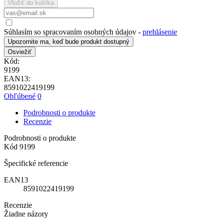
Vložiť do košíka
Súhlasím so spracovaním osobných údajov -
prehlásenie
Upozornite ma, keď bude produkt dostupný
Kód:
9199
EAN13:
8591022419199
Obľúbené
0
Podrobnosti o produkte
Recenzie
Podrobnosti o produkte
Kód
9199
Špecifické referencie
EAN13
8591022419199
Recenzie
Žiadne názory