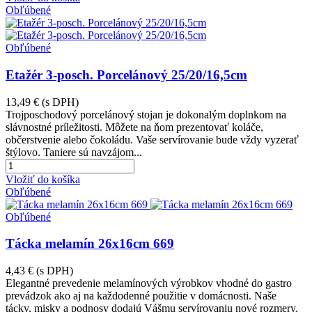
Obľúbené
Obľúbené
Etažér 3-posch. Porcelánový 25/20/16,5cm
13,49 €
(s DPH)
Trojposchodový porcelánový stojan je dokonalým doplnkom na
slávnostné príležitosti. Môžete na ňom prezentovať koláče,
občerstvenie alebo čokoládu. Vaše servírovanie bude vždy vyzerať
štýlovo. Taniere sú navzájom...
Vložiť do košíka
Obľúbené
Obľúbené
Tácka melamín 26x16cm 669
4,43 €
(s DPH)
Elegantné prevedenie melamínových výrobkov vhodné do gastro
prevádzok ako aj na každodenné použitie v domácnosti. Naše
tácky, misky a podnosy dodajú Vášmu servírovaniu nové rozmery.