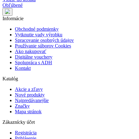
Obľúbené
Informácie
Obchodné podmienky
Vytknutie vady výrobku
Spracovanie osobných údajov
Používanie súborov Cookies
Ako nakupovať
Digitálne vouchery
Spolupráca s ADH
Kontakt
Katalóg
Akcie a zľavy
Nové produkty
Najpredávanejšie
Značky
Mapa stránok
Zákaznícky účet
Registrácia
Prihlásenie