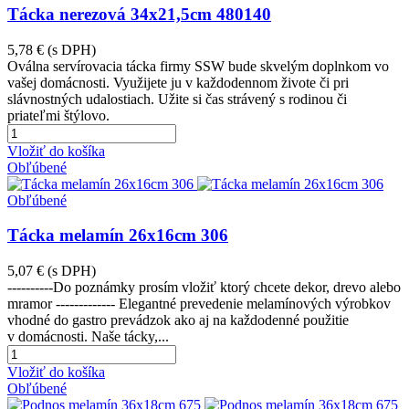
Tácka nerezová 34x21,5cm 480140
5,78 €
(s DPH)
Oválna servírovacia tácka firmy SSW bude skvelým doplnkom vo
vašej domácnosti. Využijete ju v každodennom živote či pri
slávnostných udalostiach. Užite si čas strávený s rodinou či
priateľmi štýlovo.
Vložiť do košíka
Obľúbené
Obľúbené
Tácka melamín 26x16cm 306
5,07 €
(s DPH)
----------Do poznámky prosím vložiť ktorý chcete dekor, drevo alebo
mramor ------------- Elegantné prevedenie melamínových výrobkov
vhodné do gastro prevádzok ako aj na každodenné použitie
v domácnosti. Naše tácky,...
Vložiť do košíka
Obľúbené