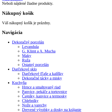
Neboli nájdené žiadne produkty.
Nákupný košík
Váš nákupný košík je prázdny.
Navigácia
Dekoračný porcelán
Levandula
G. Klimt a A. Mucha
Maky
Ruža
Ostatný porcelán
Darčekové sklo
Darčekové fľaše a kalíšky
Dekoračné tácky a misky
Kuchyňa
Hrnce a smaltovaný riad
Panvice, pekáče a tortovnice
Čajníky, kanvice a termosky
Chlebníky
Nože a varechy
Drevené výrobky a dosky na krájanie