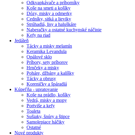
Odkvapkávače a príborníky
Koše na smeti a košíky
Dózy, misky a odmerky
Cedníky, sitká a lieviky
Strúhadlá, lisy a haluškáre
Naberačky a ostatné kuchynské náčinie
Kefy na riad
Jedáleň
Tácky a misky melamín
Keramika Levandula
Opálové sklo
Príbory, sety príborov
Hrnčeky a misky
Poháre, džbány a kalíšky
Tácky a obrusy
Koreničky a špáradlá
Kúpeľňa - upratovanie
Koše na prádlo, košíky
Vedrá, misky a mopy
Portviše a kefy
Toaleta
Sušiaky, šnúry a štipce
Samolepiace háčiky
Ostatné
Nové produkty