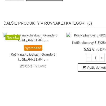
ĎALŠIE PRODUKTY V ROVNAKEJ KATEGÓRII (8)
Novinka
Košík plastový 5,8l/2
Obľúbené
Vypredané
Obľúbené
5,52 €
(s DP
Košík na kolieskach Grande 3
-
+
košíky,64x31x84 cm
25,65 €
(s DPH)
Vložiť do koš