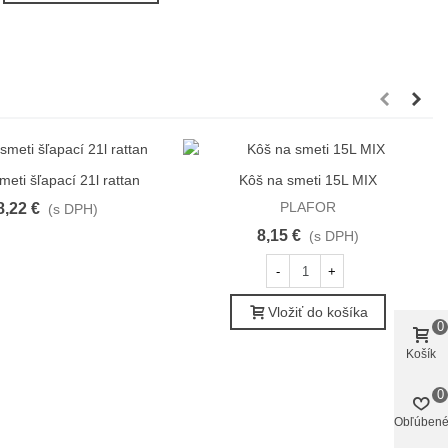
meti šľapací 21l rattan
Kôš na smeti 15L MIX
Obľúbené
Obľúbené
PLAFOR
8,22 €
(s DPH)
8,15 €
(s DPH)
-
+
Vložiť do košíka
0
Košík
0
Obľúben