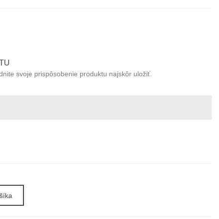
TU
ite svoje prispôsobenie produktu najskôr uložiť.
šíka