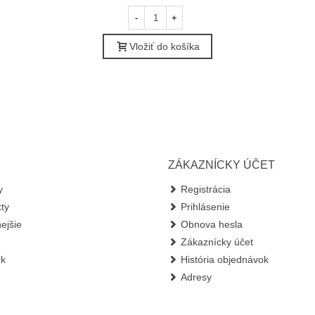
-
+
Vložiť do košíka
ZÁKAZNÍCKY ÚČET
y
Registrácia
ty
Prihlásenie
ejšie
Obnova hesla
Zákaznícky účet
ok
História objednávok
Adresy