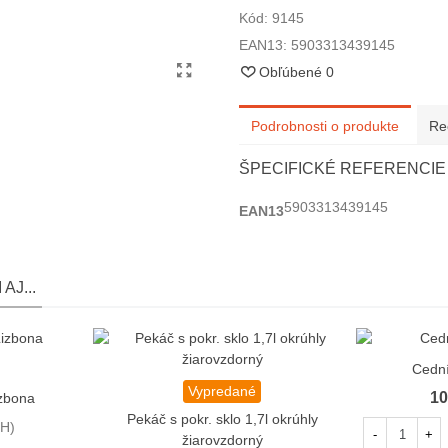
Kód:
9145
EAN13:
5903313439145
Obľúbené
0
Podrobnosti o produkte
Re
ŠPECIFICKÉ REFERENCIE
5903313439145
EAN13
AJ...
Cedn
Vypredané
Obľúbené
10
izbona
Pekáč s pokr. sklo 1,7l okrúhly
PH)
-
+
žiarovzdorný