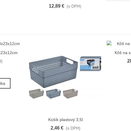
12,89 €
(s DPH)
8x23x12cm
Kôš na s
2
H)
íka
Košík plastový 3,5l
Obľúbené
2,46 €
(s DPH)