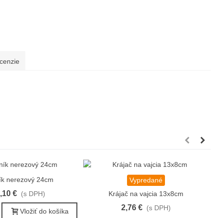
cenzie
ík nerezový 24cm
Obľúbené
Vypredané
Obľúbené
,10 €
(s DPH)
Krájač na vajcia 13x8cm
2,76 €
(s DPH)
Vložiť do košíka