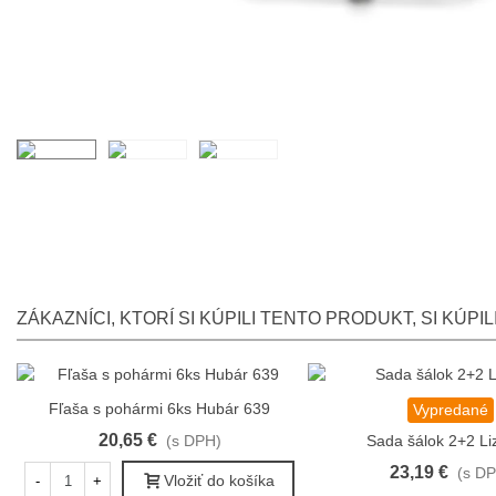
ZÁKAZNÍCI, KTORÍ SI KÚPILI TENTO PRODUKT, SI KÚPILI 
Fľaša s pohármi 6ks Hubár 639
Obľúbené
Vypredané
Obľúbené
20,65 €
(s DPH)
Sada šálok 2+2 L
23,19 €
(s D
Vložiť do košíka
-
+