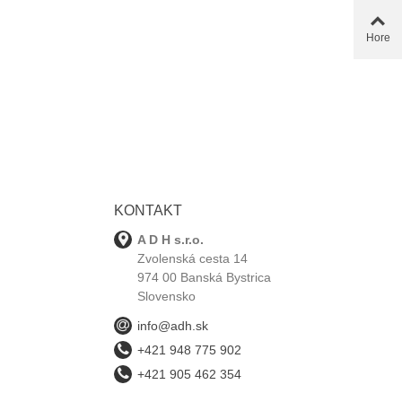
Hore
KONTAKT
A D H s.r.o.
Zvolenská cesta 14
974 00 Banská Bystrica
Slovensko
info@adh.sk
+421 948 775 902
+421 905 462 354