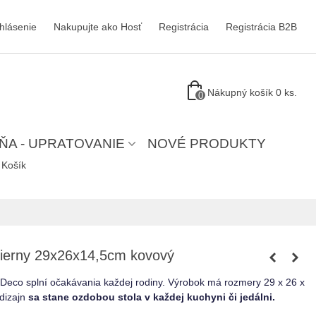
ihlásenie
Nakupujte ako Hosť
Registrácia
Registrácia B2B
Nákupný košík
0
ks.
0
ŇA - UPRATOVANIE
NOVÉ PRODUKTY
Košík
čierny 29x26x14,5cm kovový
 Deco splní očakávania každej rodiny.
Výrobok má rozmery 29 x 26 x
dizajn
sa stane ozdobou stola v každej kuchyni či jedálni.